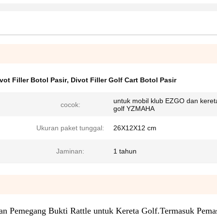
ot Filler Botol Pasir
,
Divot Filler Golf Cart Botol Pasir
untuk mobil klub EZGO dan keret
cocok:
golf YZMAHA
Ukuran paket tunggal:
26X12X12 cm
Jaminan:
1 tahun
gan Pemegang Bukti Rattle untuk Kereta Golf.Termasuk Pem