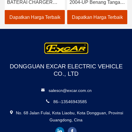
BATERAI CHARGER
2004-UP Benang Tangan
UNTUK CLUB MOBIL
Kanan 2 pcs 102022601 /
EZGO YAMAHA BUGGY
102288301
Dapatkan Harga Terbaik
Dapatkan Harga Terbaik
US BATERAI TROJAN
CROWN 48 VOLT
BATTERY CHARGER
DONGGUAN EXCAR ELECTRIC VEHICLE
CO., LTD
salescn@excar.com.cn
86--13546943585
No. 68 Jalan Fulai, Kota Liaobu, Kota Dongguan, Provinsi
Guangdong, Cina