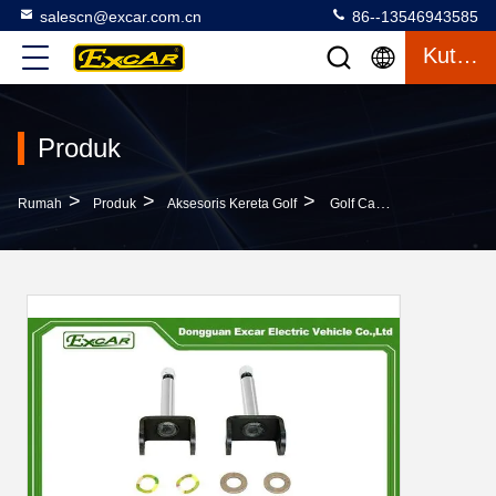
salescn@excar.com.cn
86--13546943585
Kutipan
Produk
>
>
>
Rumah
Produk
Aksesoris Kereta Golf
Golf Cart Front End King Pin Repair Kit Untuk Mobil Klub DS 1981-Up OEM 1016386