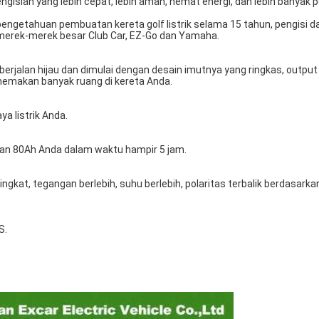
ngisian yang lebih cepat, lebih aman, hemat energi, dan lebih banyak 
ngetahuan pembuatan kereta golf listrik selama 15 tahun, pengisi da
 merek-merek besar Club Car, EZ-Go dan Yamaha.
rjalan hijau dan dimulai dengan desain imutnya yang ringkas, output 
memakan banyak ruang di kereta Anda.
a listrik Anda.
ojan 80Ah Anda dalam waktu hampir 5 jam.
gkat, tegangan berlebih, suhu berlebih, polaritas terbalik berdasarkan
S.