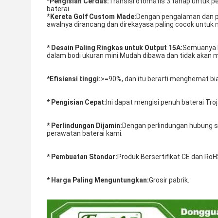
*
Pengisian Cerdas:
Transisi otomatis 3 tahap untuk pe
baterai.
*
Kereta Golf Custom Made:
Dengan pengalaman dan pe
awalnya dirancang dan direkayasa paling cocok untuk
* Desain Paling Ringkas untuk Output 15A:
Semuanya be
dalam bodi ukuran mini.Mudah dibawa dan tidak akan 
*Efisiensi tinggi:
>=90%, dan itu berarti menghemat biay
* Pengisian Cepat:
Ini dapat mengisi penuh baterai Tr
* Perlindungan Dijamin:
Dengan perlindungan hubung sin
perawatan baterai kami.
* Pembuatan Standar:
Produk Bersertifikat CE dan RoH
* Harga Paling Menguntungkan:
Grosir pabrik.