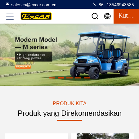
salescn@excar.com.cn
86--13546943585
Kutipan
PRODUK KITA
Produk yang Direkomendasikan