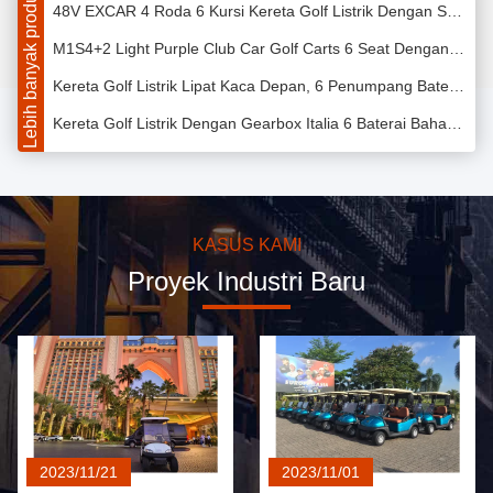
Lebih banyak produk
M1S4+2 Light Purple Club Car Golf Carts 6 Seat Dengan Pengontrol Curtis, Kapasitas Dengan Poros Graziano Italia Dan Pengisi Daya Frekuensi Tinggi Di Dalam Untuk Perpanjang
Kereta Golf Listrik Lipat Kaca Depan, 6 Penumpang Baterai Trojan 48 Volt Motor DC AC Kontroler Curtis Gandar GRAZIANO Italia Sistem Pengisian Cepat
Kereta Golf Listrik Dengan Gearbox Italia 6 Baterai Bahan Bakar Seater Baterai Troli
6 Passenger Electric Golf Carts 350A Controller Electrical Golf Car
EXCAR Electric Hunting Buggy Dengan Trojan Battery / Curtis Controller
Excar Electric Hunting Carts golf cart listrik untuk berburu berburu kereta golf
KASUS KAMI
Excar 2 seats Hunting Carts Dengan Trojan Battery / Curtis Controller
Proyek Industri Baru
Excar 4 penumpang Electric Hunting Carts 275A Curtis Controller / Baterai Trojan
Green Hunting 4 Passenger Golf Cart Dengan Trojan Battery 275A Controller
EXCAR White 14 Seater Electric Sightseeing Bus Dengan Baterai Trojan
Green Powerfull Electric Golf Carts Untuk 6 Person Steel Framework
2023/11/21
2023/11/01