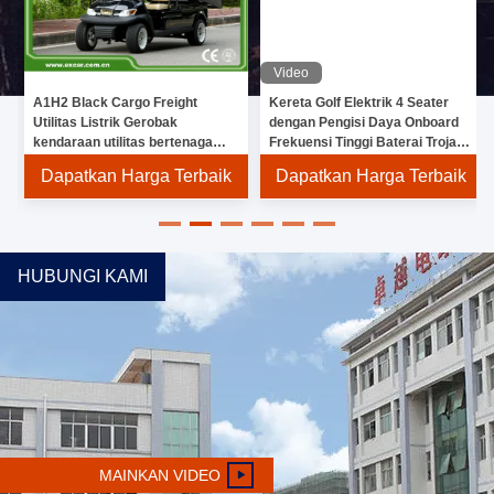
Video
A1H2 Black Cargo Freight
Kereta Golf Elektrik 4 Seater
Utilitas Listrik Gerobak
dengan Pengisi Daya Onboard
kendaraan utilitas bertenaga
Frekuensi Tinggi Baterai Trojan
baterai
dan Pengontrol Curtis
Dapatkan Harga Terbaik
Dapatkan Harga Terbaik
Memastikan Tenaga dan Jarak
Tempuh Jauh
HUBUNGI KAMI
MAINKAN VIDEO