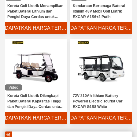
Kereta Golf Listrik Menampilkan
Kendaraan Bertenaga Baterai
Excar 4 penumpang Electric Hunting Carts 275A Curtis Controller / Baterai Trojan
Paket Baterai Lithium dan
lithium 48V Mobil Golf Listrik
Pengisi Daya Cerdas untuk
EXCAR A1S6+2 Putih
Green Hunting 4 Passenger Golf Cart Dengan Trojan Battery 275A Controller
Jangkauan Jauh dan
DAPATKAN HARGA TERBAIK
DAPATKAN HARGA TERBAIK
Kemampuan Isi Ulang Cepat
EXCAR White 14 Seater Electric Sightseeing Bus Dengan Baterai Trojan
Green Powerfull Electric Golf Carts Untuk 6 Person Steel Framework
Kereta Golf Listrik Dengan Gearbox Italia Sky Blue Easy Go Keranjang Golf
6 Tipe Tangki Jenis Mobil Penumpang Listrik Ungu Dengan Gandar Italia
EXCAR M1S4+2 4 Roda Kereta Golf Elektrik Transaxle Italia 48 Volt, Menampilkan Pengontrol Curtis dan Baterai Trojan dengan Pengisi Daya Onboard Frekuensi Tinggi untuk Perpanjangan
350A Controller Battery Operated Fast Golf Carts 25km / H Atau 45km / H
Video
Jenis Bahan Bakar Golf Golf Golf Cartridge Merah 6 Seater dengan Axio Graziano
Kereta Golf Listrik Dilengkapi
72V 210Ah lithium Battery
Paket Baterai Kapasitas Tinggi
Powered Electric Tourist Car
48 Voltage Electrical Golf Buggy Carts 350A Controller Fuel Typee club car cart golf
dan Pengisi Daya Cerdas untuk
EXCAR G1S8 White
Pasokan Daya dan Pengisian
USA Controlller Electric Powered Golf Carts Trojan Battery Dengan ISO Certificated
DAPATKAN HARGA TERBAIK
DAPATKAN HARGA TERBAIK
Ulang Cepat
48 Voltase Golf Mobil Listrik 350A Controlller 3.7KW USA Motor CE Certificate
48V EXCAR 4 Roda 6 Kursi Kereta Golf Listrik Dengan Sertifikat CE golf buggy car, Kapasitas Dengan Gandar GRAZIANO Italia Dan Pengisi Daya Onboard Frekuensi Tinggi Untuk Perpanjangan