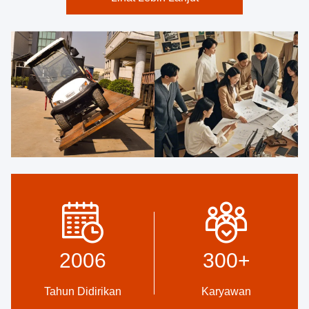
2006
300
+
Tahun Didirikan
Karyawan