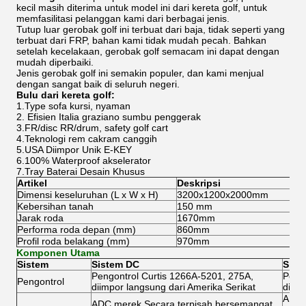
kecil masih diterima untuk model ini dari kereta golf, untuk
memfasilitasi pelanggan kami dari berbagai jenis.
Tutup luar gerobak golf ini terbuat dari baja, tidak seperti yang
terbuat dari FRP, bahan kami tidak mudah pecah. Bahkan
setelah kecelakaan, gerobak golf semacam ini dapat dengan
mudah diperbaiki.
Jenis gerobak golf ini semakin populer, dan kami menjual
dengan sangat baik di seluruh negeri.
Bulu dari kereta golf:
1.Type sofa kursi, nyaman
2. Efisien Italia graziano sumbu penggerak
3.FR/disc RR/drum, safety golf cart
4.Teknologi rem cakram canggih
5.USA Diimpor Unik E-KEY
6.100% Waterproof akselerator
7.Tray Baterai Desain Khusus
Artikel
Deskripsi
Dimensi keseluruhan (L x W x H)
3200x1200x2000mm
Kebersihan tanah
150 mm
Jarak roda
1670mm
Performa roda depan (mm)
860mm
Profil roda belakang (mm)
970mm
Komponen Utama
Sistem
Sistem DC
Sist
Pengontrol Curtis 1266A-5201, 275A,
Pengo
Pengontrol
diimpor langsung dari Amerika Serikat
diimp
ADC 
ADC merek Secara terpisah bersemangat