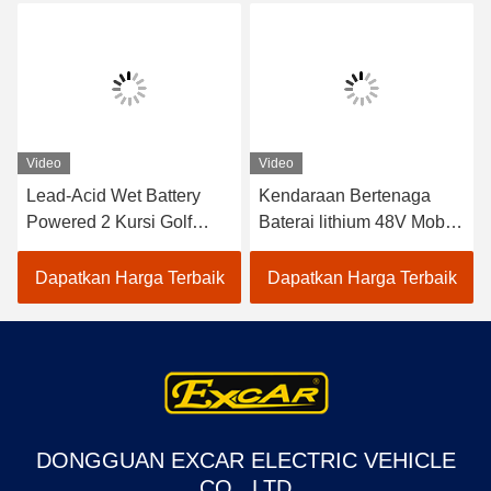
Video
Video
Lead-Acid Wet Battery
Kendaraan Bertenaga
Powered 2 Kursi Golf
Baterai lithium 48V Mobil
Carts / Electric Buggy Car
Golf Listrik EXCAR
Golf
A1S6+2 Putih
Dapatkan Harga Terbaik
Dapatkan Harga Terbaik
DONGGUAN EXCAR ELECTRIC VEHICLE
CO., LTD