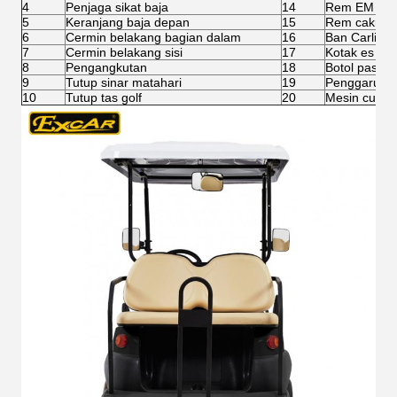
4
Penjaga sikat baja
14
Rem EM
5
Keranjang baja depan
15
Rem cakram
6
Cermin belakang bagian dalam
16
Ban Carlisle
7
Cermin belakang sisi
17
Kotak es
8
Pengangkutan
18
Botol pasir
9
Tutup sinar matahari
19
Penggaruk p
10
Tutup tas golf
20
Mesin cuci b