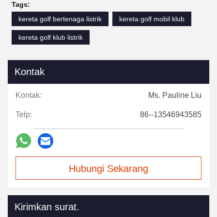
Tags:
kereta golf bertenaga listrik
kereta golf mobil klub
kereta golf klub listrik
Kontak
Kontak:
Ms. Pauline Liu
Telp:
86--13546943585
Hubungi Sekarang
Kirimkan surat.