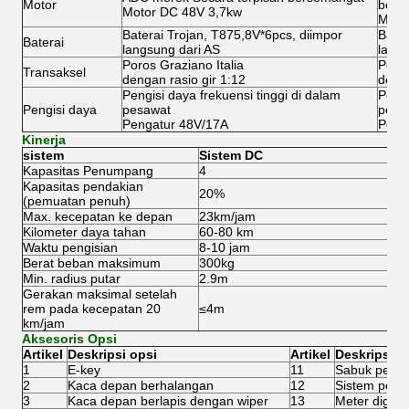
Motor
bers
Motor DC 48V 3,7kw
Moto
Baterai Trojan, T875,8V*6pcs, diimpor
Bater
Baterai
langsung dari AS
langs
Poros Graziano Italia
Poros
Transaksel
dengan rasio gir 1:12
denga
Pengisi daya frekuensi tinggi di dalam
Pengi
Pengisi daya
pesawat
pesa
Pengatur 48V/17A
Peng
Kinerja
sistem
Sistem DC
Kapasitas Penumpang
4
Kapasitas pendakian
20%
(pemuatan penuh)
Max. kecepatan ke depan
23km/jam
Kilometer daya tahan
60-80 km
Waktu pengisian
8-10 jam
Berat beban maksimum
300kg
Min. radius putar
2.9m
Gerakan maksimal setelah
rem pada kecepatan 20
≤4m
km/jam
Aksesoris Opsi
Artikel
Deskripsi opsi
Artikel
Deskripsi o
1
E-key
11
Sabuk penga
2
Kaca depan berhalangan
12
Sistem pengi
3
Kaca depan berlapis dengan wiper
13
Meter digital