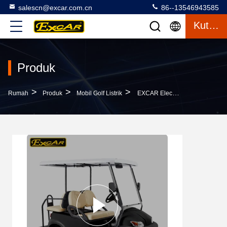
salescn@excar.com.cn
86--13546943585
Kutipan
Produk
>
>
>
Rumah
Produk
Mobil Golf Listrik
EXCAR Electric Golf Carts Untuk 4 Penumpang Dengan Baterai ADC 3.7KW Motor / Trojan