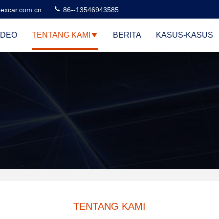
excar.com.cn
86--13546943585
IDEO
TENTANG KAMI
BERITA
KASUS-KASUS
TENTANG KAMI