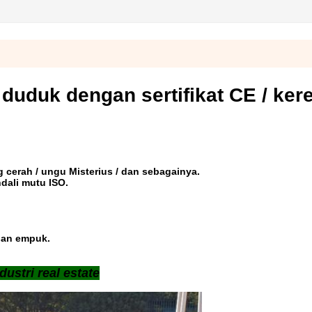
t duduk dengan sertifikat CE / ker
ing cerah / ungu Misterius / dan sebagainya.
dali mutu ISO.
dan empuk.
dustri real estate