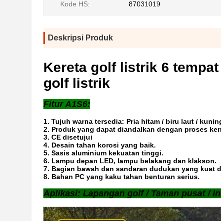
Kode HS:
87031019
Deskripsi Produk
Kereta golf listrik 6 tempa
golf listrik
Fitur A1S6:
1. Tujuh warna tersedia: Pria hitam / biru laut / kun
2. Produk yang dapat diandalkan dengan proses ken
3. CE disetujui
4. Desain tahan korosi yang baik.
5. Sasis aluminium kekuatan tinggi.
6. Lampu depan LED, lampu belakang dan klakson.
7. Bagian bawah dan sandaran dudukan yang kuat 
8. Bahan PC yang kaku tahan benturan serius.
Aplikasi: Lapangan golf / Taman pusat / In