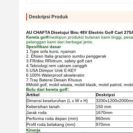
Deskripsi Produk
AU CHAFTA Disetujui Biru 48V Electric Golf Cart 275A 
Kereta golf
meskipun produksi bulanan kami tinggi, pesana
pelanggan kami dari berbagai jenis.
Spesifikasi dasar
1.Type sofa kursi, nyaman
2. Efisien Italia graziano sumbu penggerak
3.FR/disc RR/drum, safety golf cart
4.Teknologi rem cakram canggih
5.USA Diimpor Unik E-KEY
6.100% Waterproof akselerator
7.Tray Baterai Desain Khusus
8Mobil golf, mobil wisata, mobil klasik, mobil patroli, mo
Bulu dari kereta golf:
Artikel
Deskripsi
Dimensi keseluruhan (L x W x H)
3200x1200x2000
Kebersihan tanah
150 mm
Jarak roda
1670mm
Performa roda depan (mm)
860mm
Profil roda belakang (mm)
970mm
Kinerja