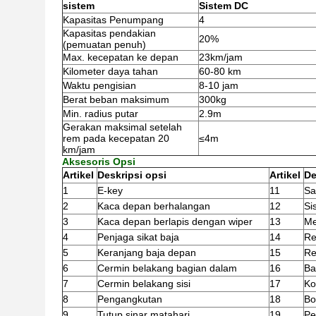
sistem
Sistem DC
Kapasitas Penumpang
4
Kapasitas pendakian
20%
(pemuatan penuh)
Max. kecepatan ke depan
23km/jam
Kilometer daya tahan
60-80 km
Waktu pengisian
8-10 jam
Berat beban maksimum
300kg
Min. radius putar
2.9m
Gerakan maksimal setelah
rem pada kecepatan 20
≤4m
km/jam
Aksesoris Opsi
Artikel
Deskripsi opsi
Artikel
De
1
E-key
11
Sa
2
Kaca depan berhalangan
12
Si
3
Kaca depan berlapis dengan wiper
13
Me
4
Penjaga sikat baja
14
R
5
Keranjang baja depan
15
Re
6
Cermin belakang bagian dalam
16
Ba
7
Cermin belakang sisi
17
Ko
8
Pengangkutan
18
Bo
9
Tutup sinar matahari
19
Pe