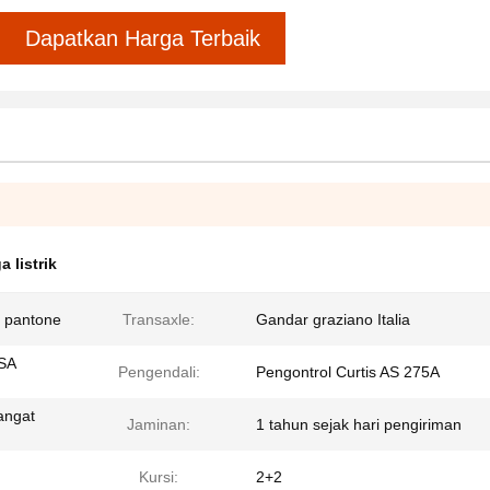
Dapatkan Harga Terbaik
a listrik
r pantone
Transaxle:
Gandar graziano Italia
USA
Pengendali:
Pengontrol Curtis AS 275A
angat
Jaminan:
1 tahun sejak hari pengiriman
Kursi:
2+2