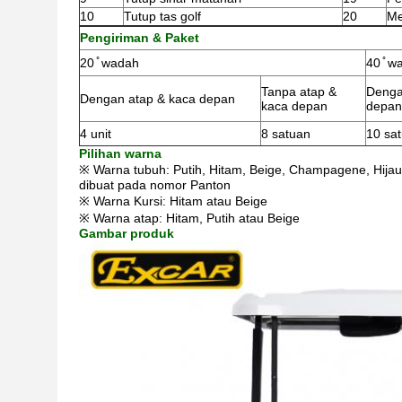
10
Tutup tas golf
20
Me
Pengiriman & Paket
20 ̊ wadah
40 ̊ w
Tanpa atap &
Denga
Dengan atap & kaca depan
kaca depan
depan
4 unit
8 satuan
10 sa
Pilihan warna
※ Warna tubuh: Putih, Hitam, Beige, Champagene, Hijau 
dibuat pada nomor Panton
※ Warna Kursi: Hitam atau Beige
※ Warna atap: Hitam, Putih atau Beige
Gambar produk