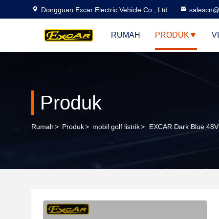
Dongguan Excar Electric Vehicle Co., Ltd
salescn@
RUMAH
PRODUK
V
Produk
Rumah
>
Produk
>
mobil golf listrik
>
EXCAR Dark Blue 48V B