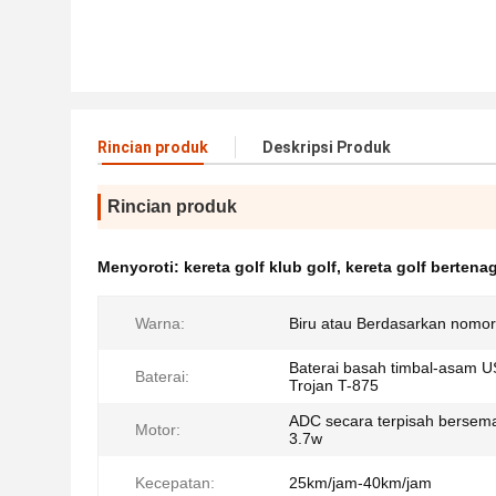
Rincian produk
Deskripsi Produk
Rincian produk
Menyoroti:
kereta golf klub golf
,
kereta golf bertenag
Warna:
Biru atau Berdasarkan nomo
Baterai basah timbal-asam 
Baterai:
Trojan T-875
ADC secara terpisah bersem
Motor:
3.7w
Kecepatan:
25km/jam-40km/jam