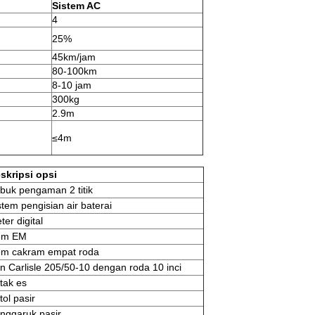
Sistem AC
4
25%
45km/jam
80-100km
8-10 jam
300kg
2.9m
≤4m
skripsi opsi
buk pengaman 2 titik
stem pengisian air baterai
ter digital
em EM
m cakram empat roda
n Carlisle 205/50-10 dengan roda 10 inci
tak es
tol pasir
nggaruk pasir