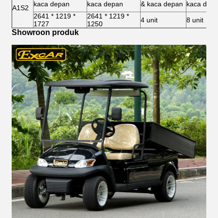
kaca depan
kaca depan
& kaca depan
kaca dep
A1S2
2641 * 1219 *
2641 * 1219 *
4 unit
8 unit
1727
1250
Showroon produk