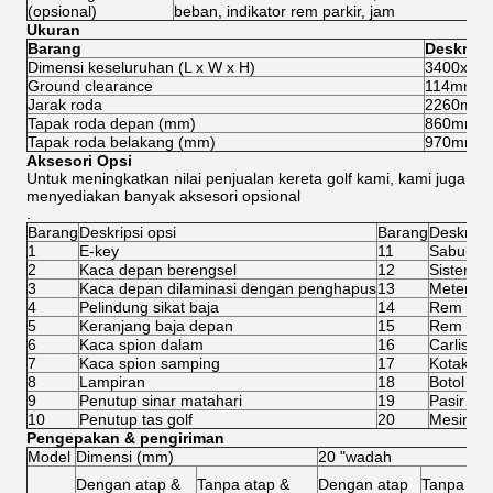
(opsional)
beban, indikator rem parkir, jam
Ukuran
Barang
Deskrips
Dimensi keseluruhan (L x W x H)
3400x12
Ground clearance
114mm
Jarak roda
2260mm
Tapak roda depan (mm)
860mm
Tapak roda belakang (mm)
970mm
Aksesori Opsi
Untuk meningkatkan nilai penjualan kereta golf kami, kami juga
menyediakan banyak aksesori opsional
.
Barang
Deskripsi opsi
Barang
Deskripsi
1
E-key
11
Sabuk pe
2
Kaca depan berengsel
12
Sistem is
3
Kaca depan dilaminasi dengan penghapus
13
Meter dig
4
Pelindung sikat baja
14
Rem EM
5
Keranjang baja depan
15
Rem cak
6
Kaca spion dalam
16
Carlisle 
7
Kaca spion samping
17
Kotak es
8
Lampiran
18
Botol pas
9
Penutup sinar matahari
19
Pasir m
10
Penutup tas golf
20
Mesin cu
Pengepakan & pengiriman
Model
Dimensi (mm)
20 "wadah
Dengan atap &
Tanpa atap &
Dengan atap
Tanpa ata