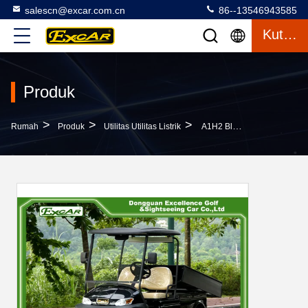
salescn@excar.com.cn
86--13546943585
Kutipan
Produk
>
>
>
Rumah
Produk
Utilitas Utilitas Listrik
A1H2 Black Cargo Freight Utilitas Listrik Gerobak Kendaraan Utilitas Bertenaga Baterai