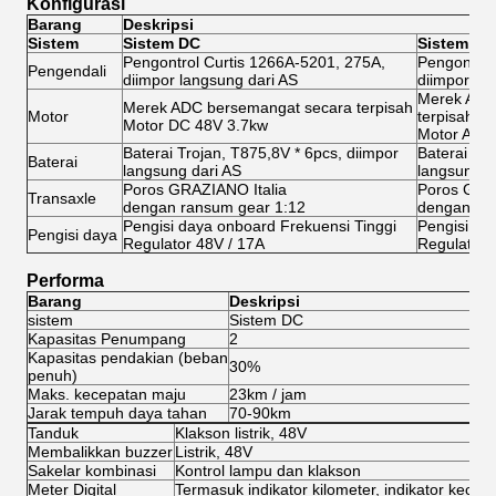
Konfigurasi
Barang
Deskripsi
Sistem
Sistem DC
Sistem AC
Pengontrol Curtis 1266A-5201, 275A,
Pengontrol
Pengendali
diimpor langsung dari AS
diimpor la
Merek ADC
Merek ADC bersemangat secara terpisah
Motor
terpisah
Motor DC 48V 3.7kw
Motor AC 
Baterai Trojan, T875,8V * 6pcs, diimpor
Baterai Tro
Baterai
langsung dari AS
langsung d
Poros GRAZIANO Italia
Poros GRAZ
Transaxle
dengan ransum gear 1:12
dengan ra
Pengisi daya onboard Frekuensi Tinggi
Pengisi da
Pengisi daya
Regulator 48V / 17A
Regulator 
Performa
Barang
Deskripsi
sistem
Sistem DC
Si
Kapasitas Penumpang
2
2
Kapasitas pendakian (beban
30%
3
penuh)
Maks. kecepatan maju
23km / jam
45
Jarak tempuh daya tahan
70-90km
8
Tanduk
Klakson listrik, 48V
Membalikkan buzzer
Listrik, 48V
Sakelar kombinasi
Kontrol lampu dan klakson
Meter Digital
Termasuk indikator kilometer, indikator kecepa