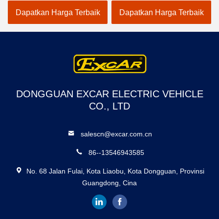
Bengkel Berburu Listrik
Dapatkan Harga Terbaik
Dapatkan Harga Terbaik
DONGGUAN EXCAR ELECTRIC VEHICLE
CO., LTD
salescn@excar.com.cn
86--13546943585
No. 68 Jalan Fulai, Kota Liaobu, Kota Dongguan, Provinsi
Guangdong, Cina