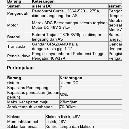
Barang
Keterangan
Sistem
sistem DC
sistem AC
Pengontrol Curtis 1266A-5201, 275A,
Pengontrol
Pengendali
diimpor langsung dari AS
diimpor la
Merek ADC
Merek ADC Bersemangat secara terpisah
Motor
terpisah
Motor DC 48V 3,7kw
Motor AC 
Baterai Trojan, T875,8V*6pcs, diimpor
Baterai Tr
Baterai
langsung dari AS
langsung d
Gandar GRAZIANO Italia
Gandar GR
Transaxle
dengan rasio gigi 1:12
dengan rasi
Pengisi daya onboard Frekuensi Tinggi
Pengisi da
Pengisi daya
Pengatur 48V/17A
Pengatur 
Pertunjukan
Barang
Keterangan
sistem
sistem DC
si
Kapasitas Penumpang
2
2
Kapasitas pendakian (beban
30%
3
penuh)
Maks. kecepatan maju
23km/jam
4
Jarak tempuh ketahanan
70-90km
8
Klakson
Klakson listrik, 48V
Membalikkan bel
Listrik, 48V
Saklar kombinasi
Kontrol lampu dan klakson