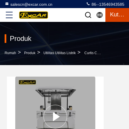
salescn@excar.com.cn
86--13546943585
Kutipan
Produk
>
>
>
Rumah
Produk
Utilitas Utilitas Listrik
Curtis Controller 2 Person Mini Electric Utility Carts Kemampuan Mengemudi Lebih Tinggi