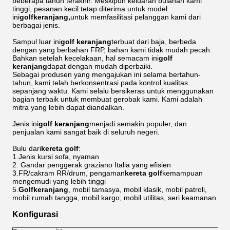
beberapa tahun terakhir. Meskipun keluaran bulanan kami
tinggi, pesanan kecil tetap diterima untuk model
ini
golf
keranjang,
untuk memfasilitasi pelanggan kami dari
berbagai jenis.
Sampul luar ini
golf
keranjang
terbuat dari baja, berbeda
dengan yang berbahan FRP, bahan kami tidak mudah pecah.
Bahkan setelah kecelakaan, hal semacam ini
golf
keranjang
dapat dengan mudah diperbaiki.
Sebagai produsen yang mengajukan ini selama bertahun-
tahun, kami telah berkonsentrasi pada kontrol kualitas
sepanjang waktu. Kami selalu bersikeras untuk menggunakan
bagian terbaik untuk membuat gerobak kami. Kami adalah
mitra yang lebih dapat diandalkan.
Jenis ini
golf
keranjang
menjadi semakin populer, dan
penjualan kami sangat baik di seluruh negeri.
Bulu dari
kereta golf
:
1.Jenis kursi sofa, nyaman
2. Gandar penggerak graziano Italia yang efisien
3.FR/cakram RR/drum, pengaman
kereta golf
kemampuan
mengemudi yang lebih tinggi
5.
Golf
keranjang
, mobil tamasya, mobil klasik, mobil patroli,
mobil rumah tangga, mobil kargo, mobil utilitas, seri keamanan
Konfigurasi