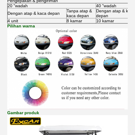
Pengepakan & pengiriman
20 "wadah
40 "wadah
Tanpa atap &
Dengan atap & kaca
Dengan atap & kaca depan
kaca depan
depan
4 unit
8 kamar
10 kamar
Pilihan warna
Gambar produk