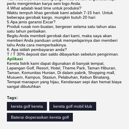
perlu mengirimkan karya seni logo Anda.
4.What adalah lead time untuk produksi?
Waktu tempuh khas gerobak kami adalah 7-15 hari. Untuk
beberapa gerobak kargo, mungkin butuh 20 hari
5.Apa jenis garansi Excar?
Produk rusak non-buatan, bergeser selama satu tahun atau
satu tahun perbaikan.
Begitu Anda membeli gerobak dari kami, maka saya akan
memberi Anda panduan untuk mempelajarinya dan memberi
tahu Anda cara memperbaikinya.
6. Apa istilah pembayaran anda?
T / T 30% deposit dan saldo dibayarkan sebelum pengiriman.
Aplikasi
Kereta listrik kami dapat digunakan di banyak tempat,
Lapangan Golf, Resort, Hotel, Theme Park, Taman Hiburan,
Taman, Komunitas Hunian, Di dalam pabrik, Shopping mall,
Musuem, Kampus, Stasiun, Pelabuhan, Kebun Binatang,
Tempat manapun yang hijau, Kendaraan sepi dan hemat biaya
sangat dibutuhkan
Tags:
kereta golf kereta
kereta golf mobil klub
Baterai dioperasikan kereta golf