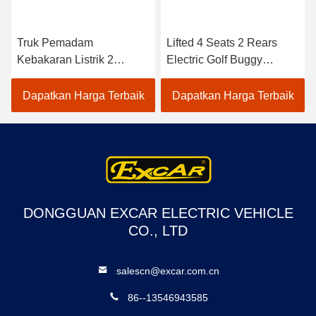
Truk Pemadam
Lifted 4 Seats 2 Rears
Kebakaran Listrik 2
Electric Golf Buggy
Tempat CE Disetujui
Lithium Battery
Dengan Baterai Trojan
Accessories
Dapatkan Harga Terbaik
Dapatkan Harga Terbaik
Mobil Golf Listrik
Customizable
DONGGUAN EXCAR ELECTRIC VEHICLE
CO., LTD
salescn@excar.com.cn
86--13546943585