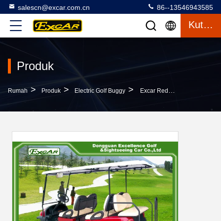
salescn@excar.com.cn
86--13546943585
Kutipan
Produk
>
>
>
Rumah
Produk
Electric Golf Buggy
Excar Red Motorized Golf Buggies 4 Dan 2 Kursi Cerdas Onbaord Charger