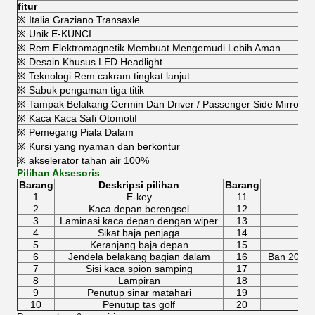
fitur
※ Italia Graziano Transaxle
※ Unik E-KUNCI
※ Rem Elektromagnetik Membuat Mengemudi Lebih Aman
※ Desain Khusus LED Headlight
※ Teknologi Rem cakram tingkat lanjut
※ Sabuk pengaman tiga titik
※ Tampak Belakang Cermin Dan Driver / Passenger Side Mirrors
※ Kaca Kaca Safi Otomotif
※ Pemegang Piala Dalam
※ Kursi yang nyaman dan berkontur
※ akselerator tahan air 100%
Pilihan Aksesoris
Barang
Deskripsi pilihan
Barang
1
E-key
11
2
Kaca depan berengsel
12
3
Laminasi kaca depan dengan wiper
13
4
Sikat baja penjaga
14
5
Keranjang baja depan
15
6
Jendela belakang bagian dalam
16
Ban 205 / 
7
Sisi kaca spion samping
17
8
Lampiran
18
9
Penutup sinar matahari
19
10
Penutup tas golf
20