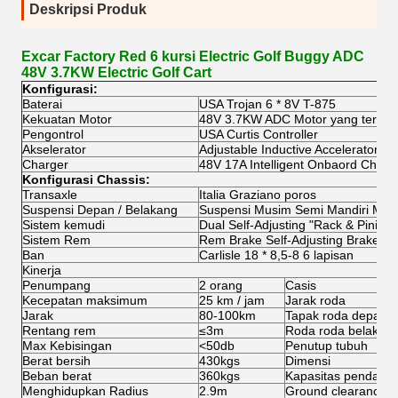
Deskripsi Produk
Excar Factory Red 6 kursi Electric Golf Buggy ADC
48V 3.7KW Electric Golf Cart
Konfigurasi:
Baterai
USA Trojan 6 * 8V T-875
Kekuatan Motor
48V 3.7KW ADC Motor yang tergila-
Pengontrol
USA Curtis Controller
Akselerator
Adjustable Inductive Accelerator Co
Charger
48V 17A Intelligent Onbaord Charg
Konfigurasi Chassis:
Transaxle
Italia Graziano poros
Suspensi Depan / Belakang
Suspensi Musim Semi Mandiri M
Sistem kemudi
Dual Self-Adjusting "Rack & Pinion"
Sistem Rem
Rem Brake Self-Adjusting Brake
Ban
Carlisle 18 * 8,5-8 6 lapisan
Kinerja
Penumpang
2 orang
Casis
Kecepatan maksimum
25 km / jam
Jarak roda
Jarak
80-100km
Tapak roda depan
Rentang rem
≤3m
Roda roda belakan
Max Kebisingan
<50db
Penutup tubuh
Berat bersih
430kgs
Dimensi
Beban berat
360kgs
Kapasitas pendakia
Menghidupkan Radius
2.9m
Ground clearance