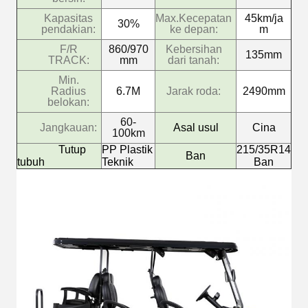
Kapasitas
Max.Kecepatan
45km/ja
30%
pendakian:
ke depan:
m
F/R
860/970
Kebersihan
135mm
TRACK:
mm
dari tanah:
Min.
Radius
6.7M
Jarak roda:
2490mm
belokan:
60-
Jangkauan:
Asal usul
Cina
100km
Tutup
PP Plastik
215/35R14
Ban
tubuh
Teknik
Ban