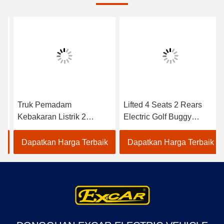
Truk Pemadam
Lifted 4 Seats 2 Rears
Kebakaran Listrik 2
Electric Golf Buggy
Tempat CE Disetujui
Lithium Battery
Dengan Baterai Trojan
Accessories
Dapatkan Harga Terbaik
Dapatkan Harga Terbaik
Mobil Golf Listrik
Customizable