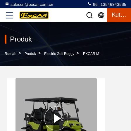
salescn@excar.com.cn
86--13546943585
Kutipan
Produk
>
>
>
Rumah
Produk
Electric Golf Buggy
EXCAR Multi Use Lifted 6 Seater Electric Golf Buggy Dengan Warna Kursi Flip Belakang Disesuaikan