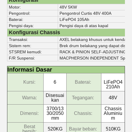
Konfigurasi
Motor:
48V 5KW
Pengontrol:
Pengontrol Curtis 48V 400A
Baterai:
LiFePO4 105Ah
Pengisi daya:
Pengisi daya di atas kapal
Konfigurasi Chassis
Transaksi:
AXEL belakang khusus untuk kendaraan 
Sistem rem:
Brek drum belakang yang dapat disesu
STSREM kemudi:
RACK & PINION SELF-ADJUSTING g
F/R Suspensi:
MACPHERSON INDEPENDENT Spring 
Informasi Dasar
Kursi:
6
Baterai:
LiFePO4
210Ah
Disesuai
Warna:
Tegangan:
48V
kan
3700/13
Chassis
Dimensi:
30/2050
Chassis:
Aluminiu
mm
m
Berat
520KG
Bayar beban:
510KG
bersih: