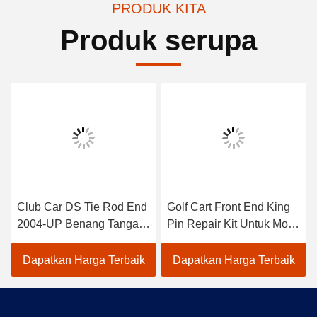
PRODUK KITA
Produk serupa
Club Car DS Tie Rod End
Golf Cart Front End King
2004-UP Benang Tangan
Pin Repair Kit Untuk Mobil
Kanan 2 pcs 102022601 /
Klub DS 1981-Up OEM
102288301
1016386
Dapatkan Harga Terbaik
Dapatkan Harga Terbaik