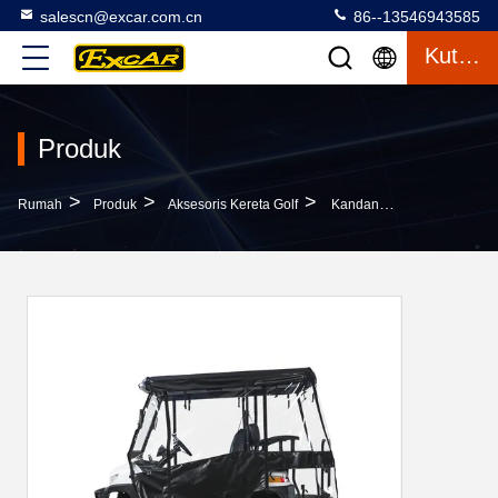
salescn@excar.com.cn
86--13546943585
Kutipan
Produk
>
>
>
Rumah
Produk
Aksesoris Kereta Golf
Kandang Golf Tahan Air Untuk 2 2 Dengan Konstruksi Yang Tahan Lama Dan Layanan OEM