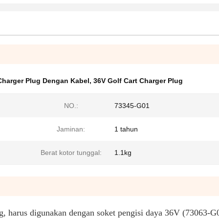
harger Plug Dengan Kabel
,
36V Golf Cart Charger Plug
NO.:
73345-G01
Jaminan:
1 tahun
Berat kotor tunggal:
1.1kg
, harus digunakan dengan soket pengisi daya 36V (73063-G