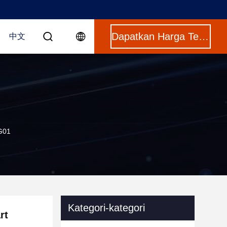
Dapatkan Harga Terbaik
中文
-G01
Kategori-kategori
rt