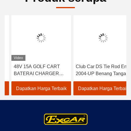
Video
48V 15A GOLF CART
Club Car DS Tie Rod End
BATERAI CHARGER
2004-UP Benang Tangan
UNTUK CLUB MOBIL
Kanan 2 pcs 102022601 /
EZGO YAMAHA BUGGY
102288301
Dapatkan Harga Terbaik
Dapatkan Harga Terbaik
US BATERAI TROJAN
CROWN 48 VOLT
BATTERY CHARGER