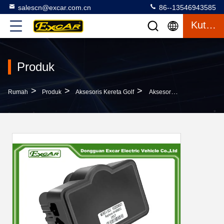
salescn@excar.com.cn
86--13546943585
Kutipan
Produk
>
>
>
Rumah
Produk
Aksesoris Kereta Golf
Aksesoris MCOR Motor Electric Golf Cart Parts Untuk Mobil Klub