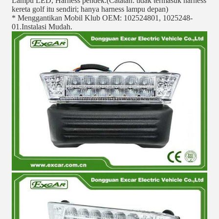
Lampu LED, Harness pendek.(Catatan: tidak termasuk harness 
kereta golf itu sendiri; hanya harness lampu depan)
* Menggantikan Mobil Klub OEM: 102524801, 1025248-
01.Instalasi Mudah.