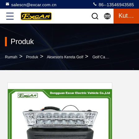
salescn@excar.com.cn
86--13546943585
Kutipan
Produk
>
>
>
Rumah
Produk
Aksesoris Kereta Golf
Golf Cart Led Head Light Untuk Club Car Preseden Led Head Light Dengan Bumper Penggantian Atau Upgrade 102524801