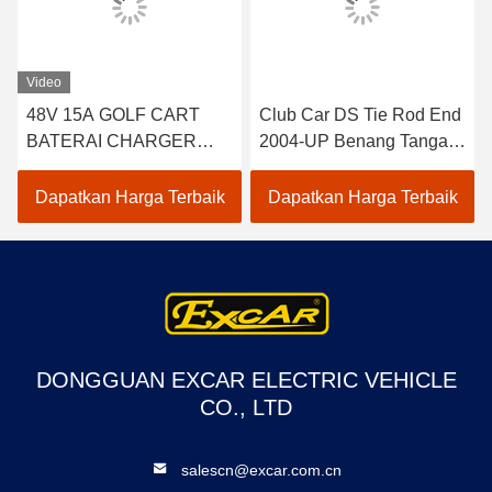
Video
48V 15A GOLF CART
Club Car DS Tie Rod End
BATERAI CHARGER
2004-UP Benang Tangan
UNTUK CLUB MOBIL
Kanan 2 pcs 102022601 /
EZGO YAMAHA BUGGY
102288301
Dapatkan Harga Terbaik
Dapatkan Harga Terbaik
US BATERAI TROJAN
CROWN 48 VOLT
BATTERY CHARGER
DONGGUAN EXCAR ELECTRIC VEHICLE
CO., LTD
salescn@excar.com.cn