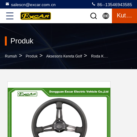
salescn@excar.com.cn
86--13546943585
Kutipan
Produk
>
>
>
Rumah
Produk
Aksesoris Kereta Golf
Roda Kemudi Atau Adaptor Golf Cart Dari Kebanyakan Golf Cart Untuk EZGO Club Car YMH