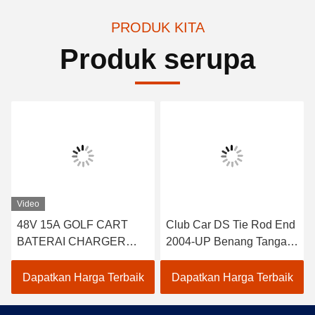
PRODUK KITA
Produk serupa
Video
48V 15A GOLF CART
Club Car DS Tie Rod End
BATERAI CHARGER
2004-UP Benang Tangan
UNTUK CLUB MOBIL
Kanan 2 pcs 102022601 /
EZGO YAMAHA BUGGY
102288301
Dapatkan Harga Terbaik
Dapatkan Harga Terbaik
US BATERAI TROJAN
CROWN 48 VOLT