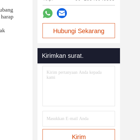
ubang 
harap 
ak 
Hubungi Sekarang
Kirimkan surat.
Kirim