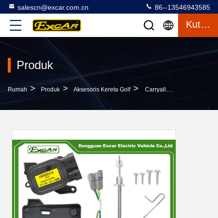
salescn@excar.com.cn
86--13546943585
Kutipan
Produk
>
>
>
Rumah
Produk
Aksesoris Kereta Golf
Carryall Golf Cart 48 Volt MCOR 4 Kit Konversi Untuk Mobil Klub DS AM293101