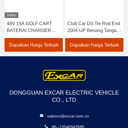
Video
48V 15A GOLF CART
Club Car DS Tie Rod End
BATERAI CHARGER
2004-UP Benang Tangan
UNTUK CLUB MOBIL
Kanan 2 pcs 102022601 /
EZGO YAMAHA BUGGY
102288301
Dapatkan Harga Terbaik
Dapatkan Harga Terbaik
US BATERAI TROJAN
CROWN 48 VOLT
BATTERY CHARGER
DONGGUAN EXCAR ELECTRIC VEHICLE
CO., LTD
salescn@excar.com.cn
86--13546943585