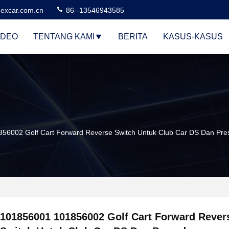
excar.com.cn
86--13546943585
IDEO
TENTANG KAMI
BERITA
KASUS-KASUS
56002 Golf Cart Forward Reverse Switch Untuk Club Car DS Dan Pr
101856001 101856002 Golf Cart Forward Rever