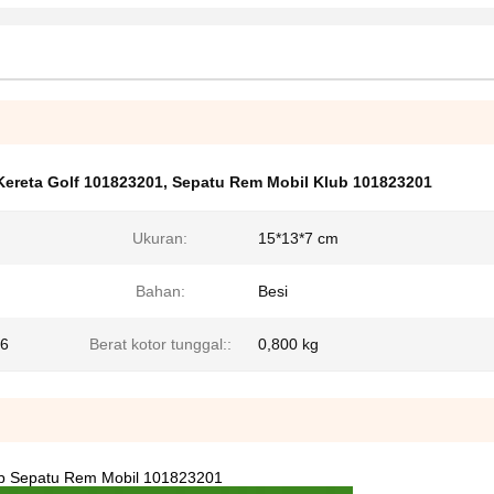
ereta Golf 101823201
,
Sepatu Rem Mobil Klub 101823201
Ukuran:
15*13*7 cm
Bahan:
Besi
06
Berat kotor tunggal::
0,800 kg
ub Sepatu Rem Mobil 101823201