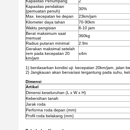
Kapasitas Penumpang
2
Kapasitas pendakian
30%
(pemuatan penuh)
Max. kecepatan ke depan
23km/jam
Kilometer daya tahan
70-90km
Waktu pengisian
8-10 jam
Berat maksimum saat
360kg
memuat
Radius putaran minimal
2.9m
Gerakan maksimal setelah
rem pada kecepatan 20
≤4m
km/jam
1) berdasarkan kondisi uji: kecepatan 20km/jam, jalan be
2) Jangkauan akan bervariasi tergantung pada suhu, k
Dimensi
Artikel
Dimensi keseluruhan (L x W x H)
Kebersihan tanah
Jarak roda
Performa roda depan (mm)
Profil roda belakang (mm)