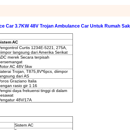
nce Car 3.7KW 48V Trojan Ambulance Car Untuk Rumah Sak
Sistem AC
engontrol Curtis 1234E-5221, 275A,
iimpor langsung dari Amerika Serikat
ADC merek Secara terpisah
bersemangat
Motor AC 48V 5kw
aterai Trojan, T875,8V*6pcs, diimpor
angsung dari AS
oros Graziano Italia
engan rasio gir 1:16
engisi daya frekuensi tinggi di dalam
pesawat
Pengatur 48V/17A
Sistem AC