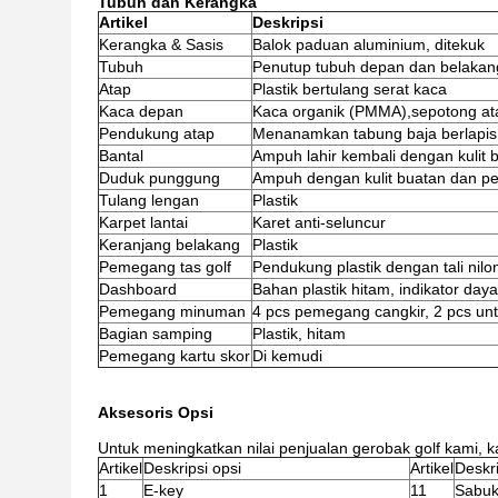
Tubuh dan Kerangka
Artikel
Deskripsi
Kerangka & Sasis
Balok paduan aluminium, ditekuk
Tubuh
Penutup tubuh depan dan belakang 
Atap
Plastik bertulang serat kaca
Kaca depan
Kaca organik (PMMA),sepotong at
Pendukung atap
Menanamkan tabung baja berlapis 
Bantal
Ampuh lahir kembali dengan kulit 
Duduk punggung
Ampuh dengan kulit buatan dan pe
Tulang lengan
Plastik
Karpet lantai
Karet anti-seluncur
Keranjang belakang
Plastik
Pemegang tas golf
Pendukung plastik dengan tali nilo
Dashboard
Bahan plastik hitam, indikator daya
Pemegang minuman
4 pcs pemegang cangkir, 2 pcs untu
Bagian samping
Plastik, hitam
Pemegang kartu skor
Di kemudi
Aksesoris Opsi
Untuk meningkatkan nilai penjualan gerobak golf kami, 
Artikel
Deskripsi opsi
Artikel
Deskri
1
E-key
11
Sabuk