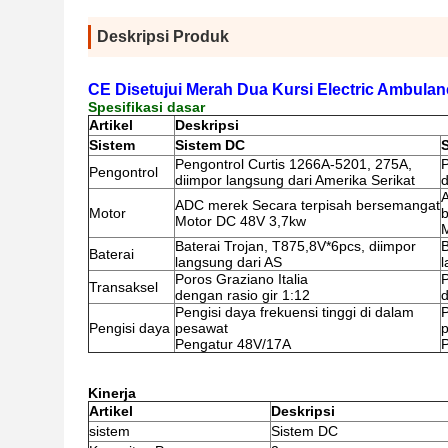
Deskripsi Produk
CE Disetujui Merah Dua Kursi Electric Ambula
Spesifikasi dasar
Artikel
Deskripsi
Sistem
Sistem DC
Pengontrol Curtis 1266A-5201, 275A,
P
Pengontrol
diimpor langsung dari Amerika Serikat
d
ADC merek Secara terpisah bersemangat
Motor
Motor DC 48V 3,7kw
Baterai Trojan, T875,8V*6pcs, diimpor
B
Baterai
langsung dari AS
l
Poros Graziano Italia
P
Transaksel
dengan rasio gir 1:12
d
Pengisi daya frekuensi tinggi di dalam
P
Pengisi daya
pesawat
Pengatur 48V/17A
Kinerja
Artikel
Deskripsi
sistem
Sistem DC