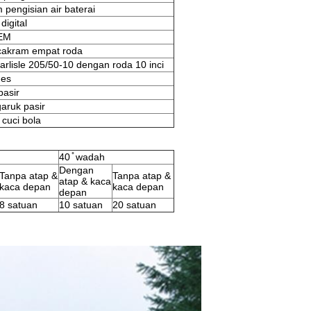
 pengisian air baterai
digital
EM
akram empat roda
arlisle 205/50-10 dengan roda 10 inci
 es
pasir
aruk pasir
 cuci bola
40 ̊ wadah
Dengan
Tanpa atap &
Tanpa atap &
atap & kaca
kaca depan
kaca depan
depan
8 satuan
10 satuan
20 satuan