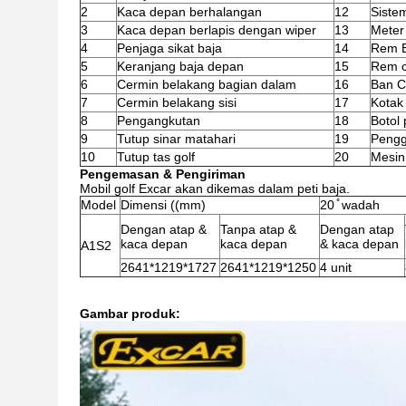
2
Kaca depan berhalangan
12
Sistem
3
Kaca depan berlapis dengan wiper
13
Meter 
4
Penjaga sikat baja
14
Rem 
5
Keranjang baja depan
15
Rem c
6
Cermin belakang bagian dalam
16
Ban C
7
Cermin belakang sisi
17
Kotak
8
Pengangkutan
18
Botol 
9
Tutup sinar matahari
19
Pengg
10
Tutup tas golf
20
Mesin
Pengemasan & Pengiriman
Mobil golf Excar akan dikemas dalam peti baja.
Model
Dimensi ((mm)
20 ̊ wadah
Dengan atap &
Tanpa atap &
Dengan atap
kaca depan
kaca depan
& kaca depan
A1S2
2641*1219*1727
2641*1219*1250
4 unit
Gambar produk: