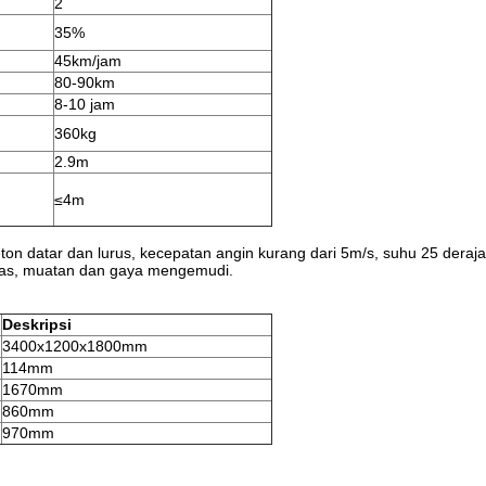
2
35%
45km/jam
80-90km
8-10 jam
360kg
2.9m
≤4m
ton datar dan lurus, kecepatan angin kurang dari 5m/s, suhu 25 deraja
elas, muatan dan gaya mengemudi.
Deskripsi
3400x1200x1800mm
114mm
1670mm
860mm
970mm