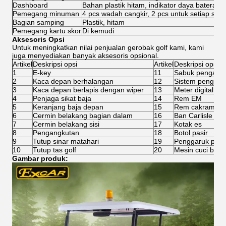
Dashboard
Bahan plastik hitam, indikator daya baterai, 
Pemegang minuman
4 pcs wadah cangkir, 2 pcs untuk setiap sisi
Bagian samping
Plastik, hitam
Pemegang kartu skor
Di kemudi
Aksesoris Opsi
Untuk meningkatkan nilai penjualan gerobak golf kami, kami
juga menyediakan banyak aksesoris opsional.
Artikel
Deskripsi opsi
Artikel
Deskripsi opsi
1
E-key
11
Sabuk pengaman 
2
Kaca depan berhalangan
12
Sistem pengisian
3
Kaca depan berlapis dengan wiper
13
Meter digital
4
Penjaga sikat baja
14
Rem EM
5
Keranjang baja depan
15
Rem cakram em
6
Cermin belakang bagian dalam
16
Ban Carlisle 20
7
Cermin belakang sisi
17
Kotak es
8
Pengangkutan
18
Botol pasir
9
Tutup sinar matahari
19
Penggaruk pasi
10
Tutup tas golf
20
Mesin cuci bola
Gambar produk: