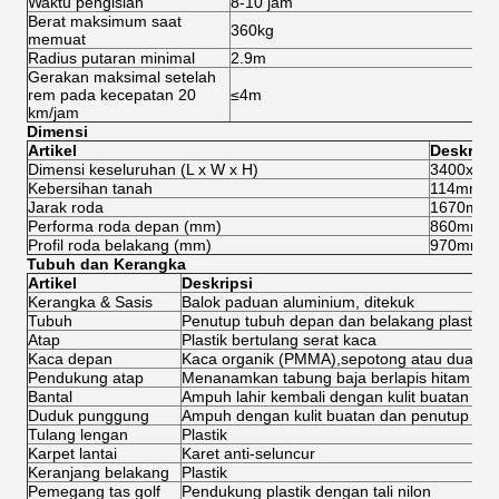
Waktu pengisian
8-10 jam
8-
Berat maksimum saat
360kg
3
memuat
Radius putaran minimal
2.9m
2
Gerakan maksimal setelah
rem pada kecepatan 20
≤4m
≤
km/jam
Dimensi
Artikel
Deskrips
Dimensi keseluruhan (L x W x H)
3400x12
Kebersihan tanah
114mm
Jarak roda
1670mm
Performa roda depan (mm)
860mm
Profil roda belakang (mm)
970mm
Tubuh dan Kerangka
Artikel
Deskripsi
Kerangka & Sasis
Balok paduan aluminium, ditekuk
Tubuh
Penutup tubuh depan dan belakang plastik PP
Atap
Plastik bertulang serat kaca
Kaca depan
Kaca organik (PMMA),sepotong atau dua po
Pendukung atap
Menanamkan tabung baja berlapis hitam di p
Bantal
Ampuh lahir kembali dengan kulit buatan da
Duduk punggung
Ampuh dengan kulit buatan dan penutup plas
Tulang lengan
Plastik
Karpet lantai
Karet anti-seluncur
Keranjang belakang
Plastik
Pemegang tas golf
Pendukung plastik dengan tali nilon