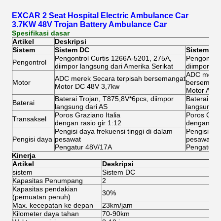
EXCAR 2 Seat Hospital Electric Ambulance Car
3.7KW 48V Trojan Battery Ambulance Car
Spesifikasi dasar
Artikel
Deskripsi
Sistem
Sistem DC
Sistem AC
Pengontrol Curtis 1266A-5201, 275A,
Pengontrol
Pengontrol
diimpor langsung dari Amerika Serikat
diimpor la
ADC merek 
ADC merek Secara terpisah bersemangat
Motor
bersemang
Motor DC 48V 3,7kw
Motor AC 
Baterai Trojan, T875,8V*6pcs, diimpor
Baterai Tr
Baterai
langsung dari AS
langsung d
Poros Graziano Italia
Poros Grazi
Transaksel
dengan rasio gir 1:12
dengan rasi
Pengisi daya frekuensi tinggi di dalam
Pengisi day
Pengisi daya
pesawat
pesawat
Pengatur 48V/17A
Pengatur 
Kinerja
Artikel
Deskripsi
sistem
Sistem DC
S
Kapasitas Penumpang
2
2
Kapasitas pendakian
30%
3
(pemuatan penuh)
Max. kecepatan ke depan
23km/jam
4
Kilometer daya tahan
70-90km
8