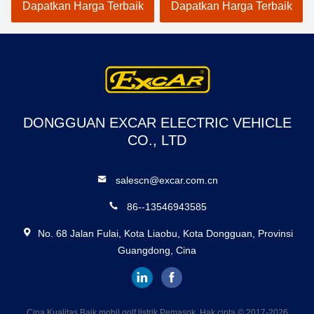
Kotak Kargo
Untuk Rumah Sakit
Dapatkan Harga Terbaik
Dapatkan Harga Terbaik
DONGGUAN EXCAR ELECTRIC VEHICLE
CO., LTD
salescn@excar.com.cn
86--13546943585
No. 68 Jalan Fulai, Kota Liaobu, Kota Dongguan, Provinsi
Guangdong, Cina
Cina Kualitas Baik mobil golf listrik Pemasok. Hak cipta © 2017-2026