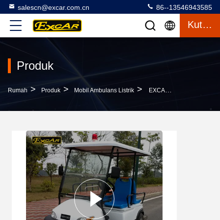
salescn@excar.com.cn
86--13546943585
Kutipan
Produk
>
>
>
Rumah
Produk
Mobil Ambulans Listrik
EXCAR 2 Rumah Sakit Kursi Mobil Ambulans Listrik 3.7KW 48V Mobil Ambulans Baterai Trojan