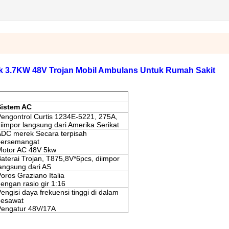
ik 3.7KW 48V Trojan Mobil Ambulans Untuk Rumah Sakit
Sistem AC
engontrol Curtis 1234E-5221, 275A,
iimpor langsung dari Amerika Serikat
ADC merek Secara terpisah
bersemangat
Motor AC 48V 5kw
aterai Trojan, T875,8V*6pcs, diimpor
angsung dari AS
oros Graziano Italia
engan rasio gir 1:16
engisi daya frekuensi tinggi di dalam
pesawat
Pengatur 48V/17A