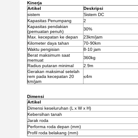
Kinerja
Artikel
Deskripsi
sistem
Sistem DC
Kapasitas Penumpang
2
Kapasitas pendakian
30%
(pemuatan penuh)
Max. kecepatan ke depan
23km/jam
Kilometer daya tahan
70-90km
Waktu pengisian
8-10 jam
Berat maksimum saat
360kg
memuat
Radius putaran minimal
2.9m
Gerakan maksimal setelah
rem pada kecepatan 20
≤4m
km/jam
Dimensi
Artikel
Dimensi keseluruhan (L x W x H)
Kebersihan tanah
Jarak roda
Performa roda depan (mm)
Profil roda belakang (mm)