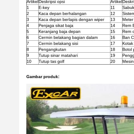
Artikel
Deskripsi opsi
Artikel
Deskri
1
E-key
11
Sabuk
2
Kaca depan berhalangan
12
Sistem
3
Kaca depan berlapis dengan wiper
13
Meter 
4
Penjaga sikat baja
14
Rem 
5
Keranjang baja depan
15
Rem c
6
Cermin belakang bagian dalam
16
Ban C
7
Cermin belakang sisi
17
Kotak
8
Pengangkutan
18
Botol 
9
Tutup sinar matahari
19
Pengg
10
Tutup tas golf
20
Mesin
Gambar produk: