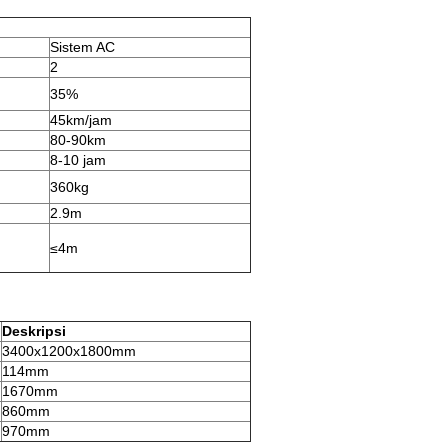
Sistem AC
2
35%
45km/jam
80-90km
8-10 jam
360kg
2.9m
≤4m
Deskripsi
3400x1200x1800mm
114mm
1670mm
860mm
970mm