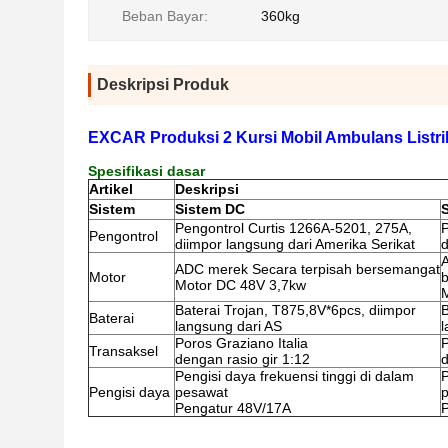
Beban Bayar:
360kg
Deskripsi Produk
EXCAR Produksi 2 Kursi Mobil Ambulans Listr
Spesifikasi dasar
Artikel
Deskripsi
Sistem
Sistem DC
Pengontrol Curtis 1266A-5201, 275A,
P
Pengontrol
diimpor langsung dari Amerika Serikat
d
ADC merek Secara terpisah bersemangat
Motor
Motor DC 48V 3,7kw
Baterai Trojan, T875,8V*6pcs, diimpor
B
Baterai
langsung dari AS
l
Poros Graziano Italia
P
Transaksel
dengan rasio gir 1:12
d
Pengisi daya frekuensi tinggi di dalam
P
Pengisi daya
pesawat
Pengatur 48V/17A