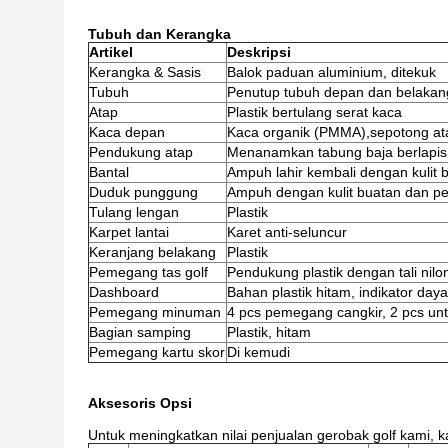
Tubuh dan Kerangka
Artikel
Deskripsi
Kerangka & Sasis
Balok paduan aluminium, ditekuk
Tubuh
Penutup tubuh depan dan belakang 
Atap
Plastik bertulang serat kaca
Kaca depan
Kaca organik (PMMA),sepotong at
Pendukung atap
Menanamkan tabung baja berlapis 
Bantal
Ampuh lahir kembali dengan kulit 
Duduk punggung
Ampuh dengan kulit buatan dan pe
Tulang lengan
Plastik
Karpet lantai
Karet anti-seluncur
Keranjang belakang
Plastik
Pemegang tas golf
Pendukung plastik dengan tali nilo
Dashboard
Bahan plastik hitam, indikator daya
Pemegang minuman
4 pcs pemegang cangkir, 2 pcs untu
Bagian samping
Plastik, hitam
Pemegang kartu skor
Di kemudi
Aksesoris Opsi
Untuk meningkatkan nilai penjualan gerobak golf kami, 