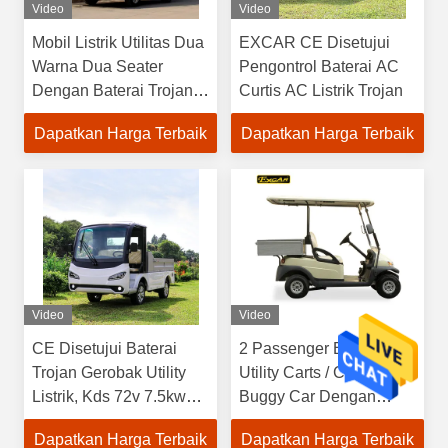
Video
Video
Mobil Listrik Utilitas Dua
EXCAR CE Disetujui
Warna Dua Seater
Pengontrol Baterai AC
Dengan Baterai Trojan
Curtis AC Listrik Trojan
7.5KW 48V
Dapatkan Harga Terbaik
Dapatkan Harga Terbaik
Video
Video
CE Disetujui Baterai
2 Passenger Electric
Trojan Gerobak Utility
Utility Carts / Cargo Golf
Listrik, Kds 72v 7.5kw
Buggy Car Dengan
Acim Moter
350A USA Curties
Dapatkan Harga Terbaik
Dapatkan Harga Terbaik
Controller