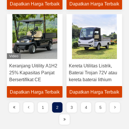
Dapatkan Harga Terbaik
Dapatkan Harga Terbaik
Listrik Dilengkapi Motor
Baterai Trojan untuk
Kinerja Optimal
Video
Keranjang Uitility A1H2
Kereta Utilitas Listrik,
25% Kapasitas Panjat
Baterai Trojan 72V atau
Bersertifikat CE
kereta baterai lithium
Dapatkan Harga Terbaik
Dapatkan Harga Terbaik
1
2
3
4
5