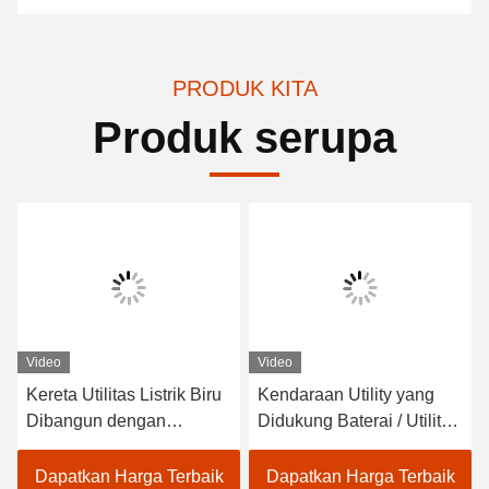
PRODUK KITA
Produk serupa
Video
Video
Kereta Utilitas Listrik Biru
Kendaraan Utility yang
Dibangun dengan
Didukung Baterai / Utilitas
Regulator Frekuensi
Utilitas Listrik 350A USA
Tinggi 48v 3.7kw dan
Curties Controller
Dapatkan Harga Terbaik
Dapatkan Harga Terbaik