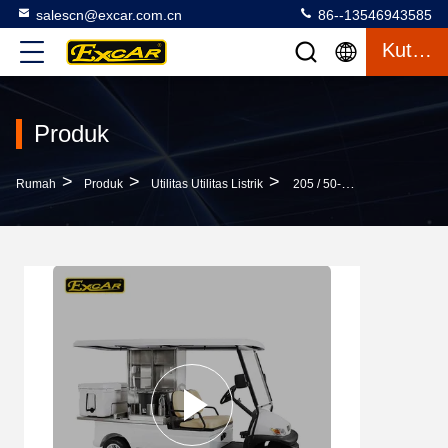
salescn@excar.com.cn
86--13546943585
Kutipan
Produk
>
>
>
Rumah
Produk
Utilitas Utilitas Listrik
205 / 50-10 Tire Electric Utility Carts Dengan Italy Graziano Axle