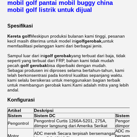
mobil golf pantai mobil buggy china
mobil golf listrik untuk dijual
Spesifikasi
Kereta golf
Meskipun produksi bulanan kami tinggi, pesanan
kecil masih diterima untuk model ini
golf
gerobak,
untuk
memfasilitasi pelanggan kami dari berbagai jenis.
Sampul luar dari ini
golf
gerobak
yang terbuat dari baja, tidak
seperti yang terbuat dari FRP, bahan kami tidak mudah
pecah.
golf
gerobak
bisa diperbaiki dengan mudah.
Sebagai produsen ini diproses selama bertahun-tahun, kami
telah berkonsentrasi pada kontrol kualitas sepanjang waktu.
kami selalu bersikeras untuk menggunakan bagian terbaik
untuk membangun gerobak kami.Kami adalah mitra yang lebih
andal.
Konfigurasi
Artikel
Deskripsi
Sistem
Sistem DC
Sistem AC
Pengontrol Curtis 1266A-5201, 275A,
Pengontrol
Pengontrol
diimpor langsung dari Amerika Serikat
diimpor la
ADC merek 
ADC merek Secara terpisah bersemangat
Motor
bersemang