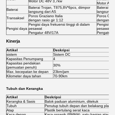
Motor DC 48V 3,7kw
Motor AC 
Baterai Trojan, T875,8V*6pcs, diimpor
Baterai Tr
Baterai
langsung dari AS
langsung d
Poros Graziano Italia
Poros Grazi
Transaksel
dengan rasio gir 1:12
dengan rasi
Pengisi daya frekuensi tinggi di dalam
Pengisi day
Pengisi daya
pesawat
pesawat
Pengatur 48V/17A
Pengatur 
Kinerja
Artikel
Deskripsi
sistem
Sistem DC
Si
Kapasitas Penumpang
4
4
Kapasitas pendakian
30%
3
(pemuatan penuh)
Max. kecepatan ke depan
23km/jam
4
Kilometer daya tahan
70-90km
8
Tubuh dan Kerangka
Artikel
Deskripsi
Kerangka & Sasis
Balok paduan aluminium, ditekuk
Tubuh
Penutup tubuh depan dan belakang plastik 
Atap
Plastik bertulang serat kaca
Kaca depan
Kaca organik (PMMA), satu bagian atau du