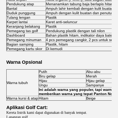
Pendukung atap
Menanamkan tabung baja berlapis hitam di
Bantal
Ampuh lahir kembali dengan kulit buatan d
Duduk punggung
Ampuh dengan kulit buatan dan penutup pl
Tulang lengan
Plastik
Karpet lantai
Karet anti-seluncur
Keranjang belakang
Plastik
Pemegang tas golf
Pendukung plastik dengan tali nilon
Dashboard
Bahan plastik hitam, indikator daya baterai
Pemegang minuman
4 pcs pemegang cangkir, 2 pcs untuk setiap
Bagian samping
Plastik, hitam
Pemegang kartu skor
Di kemudi
Warna Opsional
Putih
Abu-abu
Biru gelap
Merah
Hijau
Hijau gelap
Warna tubuh
Ungu
Sampanye
Ini adalah warna yang populer, tapi warna 
memberikan warna yang tepat Panton No.
Warna kursi & atap
Hitam
Beige
Aplikasi Golf Cart:
Kereta listrik kami dapat digunakan di banyak tempat.
Lapangan golf