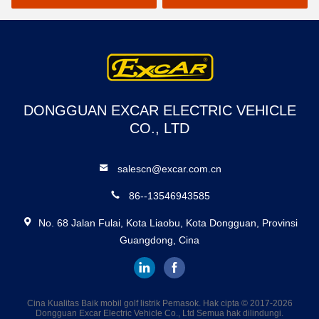
Pengontrol Curtis untuk
Pengalaman Berkendara
yang Mulus
DONGGUAN EXCAR ELECTRIC VEHICLE
CO., LTD
salescn@excar.com.cn
86--13546943585
No. 68 Jalan Fulai, Kota Liaobu, Kota Dongguan, Provinsi
Guangdong, Cina
Cina Kualitas Baik mobil golf listrik Pemasok. Hak cipta © 2017-2026
Dongguan Excar Electric Vehicle Co., Ltd Semua hak dilindungi.