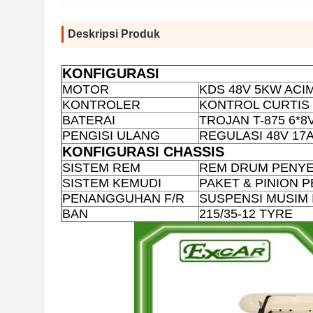
Deskripsi Produk
KONFIGURASI
MOTOR
KDS 48V 5KW ACI
KONTROLER
KONTROL CURTIS 
BATERAI
TROJAN T-875 6*8
PENGISI ULANG
REGULASI 48V 17
KONFIGURASI CHASSIS
SISTEM REM
REM DRUM PENYE
SISTEM KEMUDI
PAKET & PINION 
PENANGGUHAN F/R
SUSPENSI MUSIM
BAN
215/35-12 TYRE