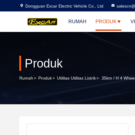
Dongguan Excar Electric Vehicle Co., Ltd
salescn@
RUMAH
PRODUK
V
Produk
Rumah
>
Produk
>
Utilitas Utilitas Listrik
>
35km / H 4 Wheel 