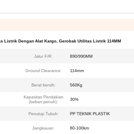
as Listrik Dengan Alat Kargo
,
Gerobak Utilitas Listrik 114MM
Jalur F/R:
890/990MM
Ground Clearance:
114mm
Berat bersih:
560Kg
Kapasitas Pendakian
30%
(beban penuh):
Penutup Tubuh:
PP TEKNIK PLASTIK
Jangkauan:
80-100km