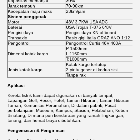
Kapasitas memanjat
30%
Jarak tempuh
70-90km
Kecepatan maju maks
23km/jam
Sistem penggerak
Motor
48V 3.7KW USA ADC
Baterai
USA Trojan T-875 6*8V
Pengisi daya
Pengisi daya KN offboard
Transaxle
Rasio gigi Italia GRAZIANO 1:12
Pengontrol
Pengontrol Curtis 48V 400A
P:1500mm
Dimensi kotak kargo
L:1160mm
T:1000mm
Kotak kargo tertutup
Jenis kotak kargo
2 pintu geser di kedua sisi
Tanpa rak
Aplikasi
Kereta listrik kami dapat digunakan di banyak tempat,
Lapangan Golf, Resor, Hotel, Taman Hiburan, Taman Hiburan,
Taman, Komunitas Perumahan, Di dalam pabrik, Pusat
perbelanjaan, Museum, Kampus, Stasiun, Pelabuhan, Kebun
Binatang, Di mana pun kendaraan yang ramah lingkungan,
tenang, dan hemat biaya dibutuhkan.
Pengemasan & Pengiriman