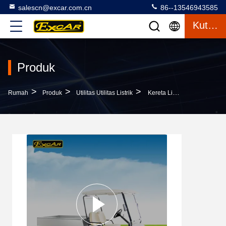
salescn@excar.com.cn
86--13546943585
Kutipan
Produk
>
>
>
Rumah
Produk
Utilitas Utilitas Listrik
Kereta Listrik Dengan Baterai Trojan 48V Dan Kapasitas Beban 600 Kg Cocok Untuk Aplikasi Hotel Dan Klub Golf