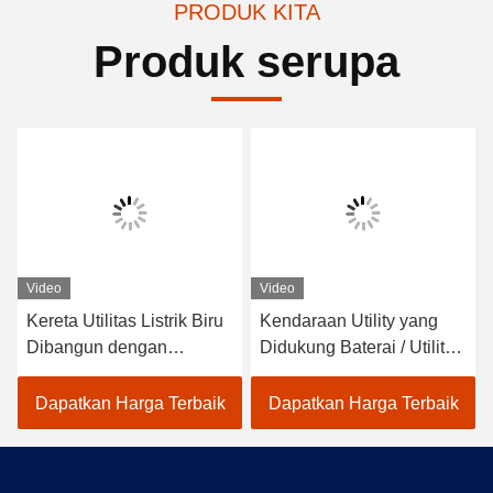
PRODUK KITA
Produk serupa
Video
Video
Kereta Utilitas Listrik Biru
Kendaraan Utility yang
Dibangun dengan
Didukung Baterai / Utilitas
Regulator Frekuensi
Utilitas Listrik 350A USA
Tinggi 48v 3.7kw dan
Curties Controller
Dapatkan Harga Terbaik
Dapatkan Harga Terbaik
Pengontrol Curtis untuk
Pengalaman Berkendara
yang Mulus