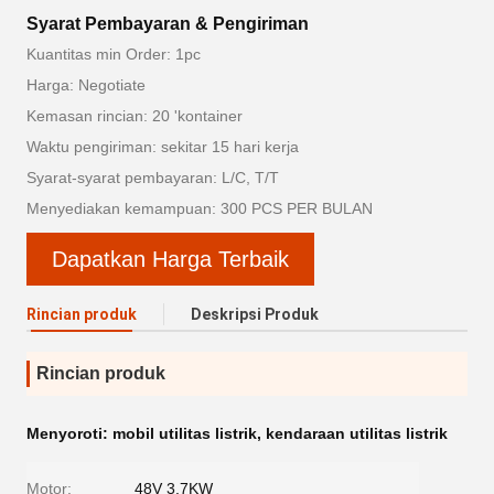
Syarat Pembayaran & Pengiriman
Kuantitas min Order: 1pc
Harga: Negotiate
Kemasan rincian: 20 'kontainer
Waktu pengiriman: sekitar 15 hari kerja
Syarat-syarat pembayaran: L/C, T/T
Menyediakan kemampuan: 300 PCS PER BULAN
Dapatkan Harga Terbaik
Rincian produk
Deskripsi Produk
Rincian produk
Menyoroti:
mobil utilitas listrik
,
kendaraan utilitas listrik
Motor:
48V 3.7KW