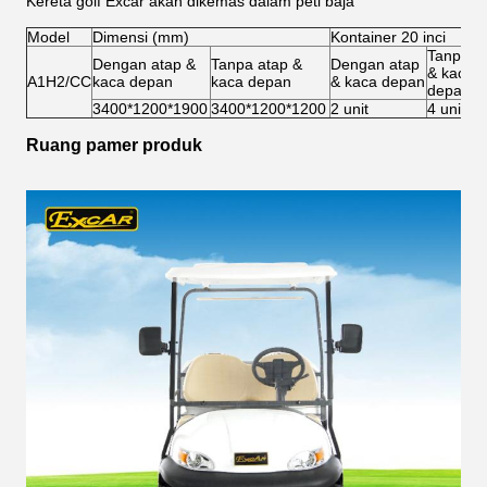
Kereta golf Excar akan dikemas dalam peti baja
Model
Dimensi (mm)
Kontainer 20 inci
Tanpa a
Dengan atap &
Tanpa atap &
Dengan atap
& kaca
A1H2/CC
kaca depan
kaca depan
& kaca depan
depan
3400*1200*1900
3400*1200*1200
2 unit
4 unit
Ruang pamer produk