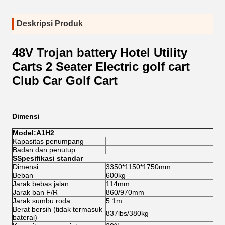
Deskripsi Produk
48V Trojan battery Hotel Utility
Carts 2 Seater Electric golf cart
Club Car Golf Cart
Dimensi
Model:A1H2
Kapasitas penumpang
Badan dan penutup
S
Spesifikasi standar
Dimensi
3350*1150*1750mm
Beban
600kg
Jarak bebas jalan
114mm
Jarak ban F/R
860/970mm
Jarak sumbu roda
5.1m
Berat bersih (tidak termasuk
837lbs/380kg
baterai)