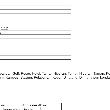
 1:12
A
Lapangan Golf, Resor, Hotel, Taman Hiburan, Taman Hiburan, Taman, K
um, Kampus, Stasiun, Pelabuhan, Kebun Binatang, Di mana pun kend
 inci
Kontainer 40 inci
Tanpa atap
Dengan