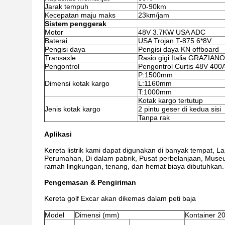
Jarak tempuh
70-90km
Kecepatan maju maks
23km/jam
Sistem penggerak
Motor
48V 3.7KW USA ADC
Baterai
USA Trojan T-875 6*8V
Pengisi daya
Pengisi daya KN offboard
Transaxle
Rasio gigi Italia GRAZIANO
Pengontrol
Pengontrol Curtis 48V 400
P:1500mm
Dimensi kotak kargo
L:1160mm
T:1000mm
Kotak kargo tertutup
Jenis kotak kargo
2 pintu geser di kedua sisi
Tanpa rak
Aplikasi
Kereta listrik kami dapat digunakan di banyak tempat, 
Perumahan, Di dalam pabrik, Pusat perbelanjaan, Muse
ramah lingkungan, tenang, dan hemat biaya dibutuhkan.
Pengemasan & Pengiriman
Kereta golf Excar akan dikemas dalam peti baja
Model
Dimensi (mm)
Kontainer 20