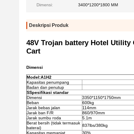
Dimensi:
3400*1200*1800 MM
Deskripsi Produk
48V Trojan battery Hotel Utility
Cart
Dimensi
Model:A1H2
Kapasitas penumpang
Badan dan penutup
S
Spesifikasi standar
Dimensi
3350*1150*1750mm
Beban
600kg
Jarak bebas jalan
114mm
Jarak ban F/R
860/970mm
Jarak sumbu roda
5.1m
Berat bersih (tidak termasuk
837lbs/380kg
baterai)
Kapasitas memanjat
30%