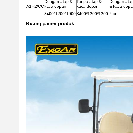
Dengan atap &
Tanpa atap &
Dengan ata
A1H2/CC
kaca depan
kaca depan
& kaca depa
3400*1200*1900
3400*1200*1200
2 unit
Ruang pamer produk