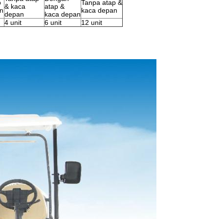
p
Tanpa atap &
& kaca
atap &
n
kaca depan
depan
kaca depan
4 unit
6 unit
12 unit