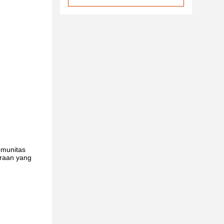
omunitas
araan yang