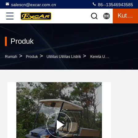
salescn@excar.com.cn
86--13546943585
Kutipan
Produk
>
>
>
Rumah
Produk
Utilitas Utilitas Listrik
Kereta Utilitas Listrik Biru Dibangun Dengan Regulator Frekuensi Tinggi 48v 3.7kw Dan Pengontrol Curtis Untuk Pengalaman Berkendara Yang Mulus