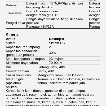
Baterai Trojan, T875,8V*6pcs, diimpor
Baterai Tr
Baterai
langsung dari AS
langsung d
Poros Graziano Italia
Poros Grazi
Transaksel
dengan rasio gir 1:12
dengan rasi
Pengisi daya frekuensi tinggi di dalam
Pengisi day
Pengisi daya
pesawat
pesawat
Pengatur 48V/17A
Pengatur 
Kinerja
Artikel
Deskripsi
sistem
Sistem DC
Si
Kapasitas Penumpang
2
2
Kapasitas pendakian
30%
3
(pemuatan penuh)
Max. kecepatan ke depan
23km/jam
4
Kilometer daya tahan
70-90km
8
Bulu
Bintang listrik, 48V
Pemberhentian
Listrik, 48V
Saklar kombinasi
Mengontrol lampu dan klakson
Meter digital
Termasuk indikator kilometer, indikator kecepa
(opsional)
beban, indikator rem parkir, jam
Aplikasi
Kereta listrik kami dapat digunakan di banyak tempat,
Lapangan golf, resor, hotel, taman hiburan, taman hiburan,
taman, komunitas perumahan, di dalam pabrik, pusat
perbelanjaan, museum, kampus, stasiun, pelabuhan, kebun
binatang,Setiap tempat di mana hijau, kendaraan yang tenang