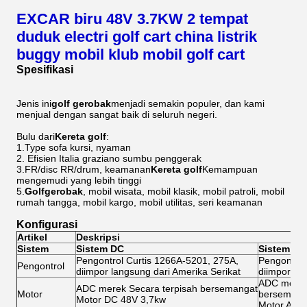
EXCAR biru 48V 3.7KW 2 tempat
duduk electri golf cart china listrik
buggy mobil klub mobil golf cart
Spesifikasi
Jenis ini
golf
gerobak
menjadi semakin populer, dan kami
menjual dengan sangat baik di seluruh negeri.
Bulu dari
Kereta golf
:
1.Type sofa kursi, nyaman
2. Efisien Italia graziano sumbu penggerak
3.FR/disc RR/drum, keamanan
Kereta golf
Kemampuan
mengemudi yang lebih tinggi
5.
Golf
gerobak
, mobil wisata, mobil klasik, mobil patroli, mobil
rumah tangga, mobil kargo, mobil utilitas, seri keamanan
Konfigurasi
Artikel
Deskripsi
Sistem
Sistem DC
Sistem AC
Pengontrol Curtis 1266A-5201, 275A,
Pengontrol
Pengontrol
diimpor langsung dari Amerika Serikat
diimpor la
ADC merek 
ADC merek Secara terpisah bersemangat
Motor
bersemang
Motor DC 48V 3,7kw
Motor AC 