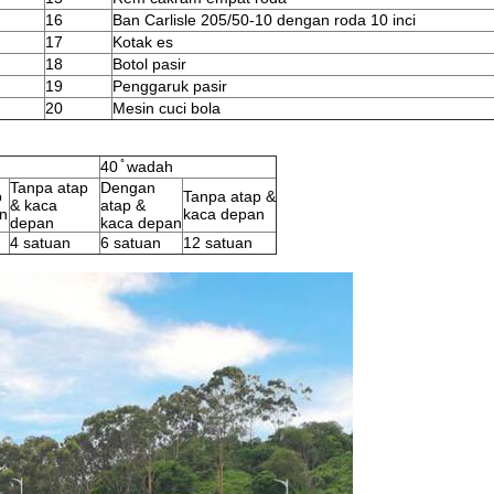
16
Ban Carlisle 205/50-10 dengan roda 10 inci
17
Kotak es
18
Botol pasir
19
Penggaruk pasir
20
Mesin cuci bola
40 ̊ wadah
Tanpa atap
Dengan
p
Tanpa atap &
& kaca
atap &
n
kaca depan
depan
kaca depan
4 satuan
6 satuan
12 satuan