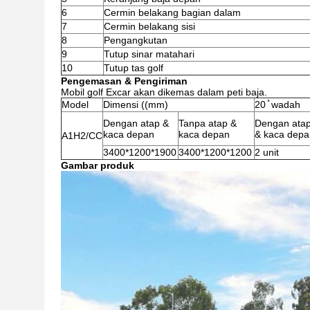
6
Cermin belakang bagian dalam
7
Cermin belakang sisi
8
Pengangkutan
9
Tutup sinar matahari
10
Tutup tas golf
Pengemasan & Pengiriman
Mobil golf Excar akan dikemas dalam peti baja.
Model
Dimensi ((mm)
20 ̊ wadah
Dengan atap &
Tanpa atap &
Dengan ata
kaca depan
kaca depan
& kaca depa
A1H2/CC
3400*1200*1900
3400*1200*1200
2 unit
Gambar produk