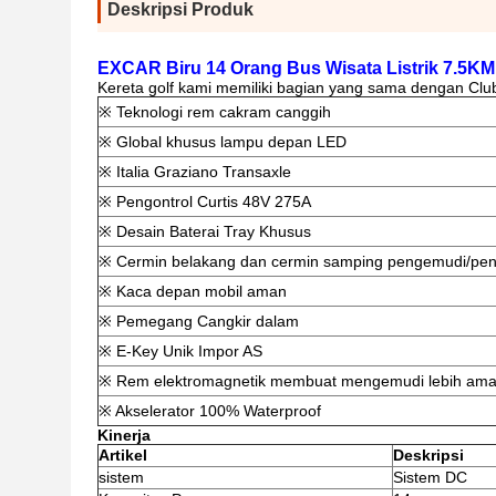
Deskripsi Produk
EXCAR Biru 14 Orang Bus Wisata Listrik 7.5KM 
Kereta golf kami memiliki bagian yang sama dengan Club 
※ Teknologi rem cakram canggih
※ Global khusus lampu depan LED
※ Italia Graziano Transaxle
※ Pengontrol Curtis 48V 275A
※ Desain Baterai Tray Khusus
※ Cermin belakang dan cermin samping pengemudi/p
※ Kaca depan mobil aman
※ Pemegang Cangkir dalam
※ E-Key Unik Impor AS
※ Rem elektromagnetik membuat mengemudi lebih am
※ Akselerator 100% Waterproof
Kinerja
Artikel
Deskripsi
sistem
Sistem DC