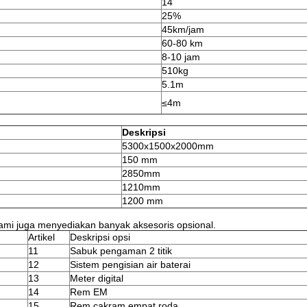
14
25%
45km/jam
60-80 km
8-10 jam
510kg
5.1m
≤4m
Deskripsi
5300x1500x2000mm
150 mm
2850mm
1210mm
1200 mm
kami juga menyediakan banyak aksesoris opsional.
Artikel
Deskripsi opsi
11
Sabuk pengaman 2 titik
12
Sistem pengisian air baterai
13
Meter digital
14
Rem EM
15
Rem cakram empat roda