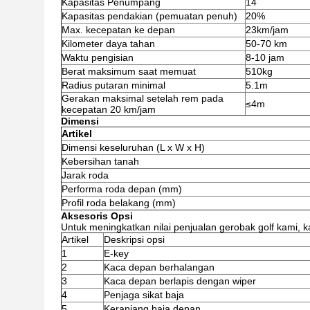
Kapasitas Penumpang
14
Kapasitas pendakian (pemuatan penuh)
20%
Max. kecepatan ke depan
23km/jam
Kilometer daya tahan
50-70 km
Waktu pengisian
8-10 jam
Berat maksimum saat memuat
510kg
Radius putaran minimal
5.1m
Gerakan maksimal setelah rem pada
≤4m
kecepatan 20 km/jam
Dimensi
Artikel
Dimensi keseluruhan (L x W x H)
Kebersihan tanah
Jarak roda
Performa roda depan (mm)
Profil roda belakang (mm)
Aksesoris Opsi
Untuk meningkatkan nilai penjualan gerobak golf kami, 
Artikel
Deskripsi opsi
1
E-key
2
Kaca depan berhalangan
3
Kaca depan berlapis dengan wiper
4
Penjaga sikat baja
5
Keranjang baja depan