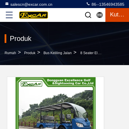
salescn@excar.com.cn
86--13546943585
Kutipan
Produk
>
>
>
Rumah
Produk
Bus Keliling Jalan
8 Seater Electric Shuttle Bus Dengan 12 * 6v Baterai Trojan Alloy Steel Frame