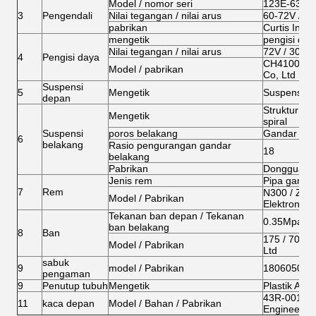
Model / nomor seri
123E-6322 
3
Pengendali
Nilai tegangan / nilai arus
60-72V / 3
pabrikan
Curtis Inst
mengetik
pengisi day
Nilai tegangan / nilai arus
72V / 30A
4
Pengisi daya
CH4100 / Z
Model / pabrikan
Co, Ltd
Suspensi
5
Mengetik
Suspensi i
depan
Struktur pe
Mengetik
spiral
Suspensi
poros belakang
Gandar tuga
6
belakang
Rasio pengurangan gandar
18
belakang
Pabrikan
Dongguan li
Jenis rem
Pipa ganda 
7
Rem
N300 / Zhej
Model / Pabrikan
Elektronik C
Tekanan ban depan / Tekanan
0.35Mpa / 
ban belakang
8
Ban
175 / 70R14
Model / Pabrikan
Ltd
sabuk
9
model / Pabrikan
18060501 / 
pengaman
9
Penutup tubuh
Mengetik
Plastik ABS
43R-001874 
11
kaca depan
Model / Bahan / Pabrikan
Engineering