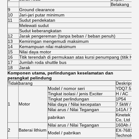
Belakang
9
Ground clearance
10
Jari-jari putar minimum
11
Sudut pendekatan
Melewati sudut
Sudut keberangkatan
12
Jarak pengereman (tanpa beban / beban penuh)
13
Kemiringan mengemudi maksimum
14
Kemampuan nilai maksimum
15
Nilai daya motor
16
Titik terendah di permukaan atas kursi penumpang (titik H)
17
Jumlah roda shuttle bus
18
Jarak
Komponen utama, perlindungan keselamatan dan
perangkat pelindung
Tidak
barang
Deskripsi
Model / nomor seri
YDQ7.5-4-5
Tingkat isolasi / jenis Exciter
H / AC
Tingkat perlindungan
1P54
1
Motor
Nilai daya / Nilai kecepatan
7.5kW / 510
Nilai arus / Nilai Tegangan
141A / 72V
Kinetek De
pabrikan
Co, Ltd
Nilai arus / Nilai Tegangan
160Ah / 72
2
Baterai lithium
EX-768160 
Model / pabrikan
Technology