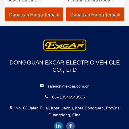
Sightseeing Bus Dengan
Sistem Pengereman
Kursi Sofa
Hidrolik
Dapatkan Harga Terbaik
Dapatkan Harga Terbaik
DONGGUAN EXCAR ELECTRIC VEHICLE
CO., LTD
salescn@excar.com.cn
86--13546943585
No. 68 Jalan Fulai, Kota Liaobu, Kota Dongguan, Provinsi
Guangdong, Cina