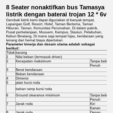
8 Seater nonaktifkan bus Tamasya
listrik dengan baterai trojan 12 * 6v
Gerobak listrik kami dapat digunakan di banyak tempat,
Lapangan Golf, Resort, Hotel, Taman Bertema, Taman
Hiburan, Taman, Komunitas Perumahan, Di dalam pabrik,
Pusat perbelanjaan, Musuem, Kampus, Stasiun, Pelabuhan,
Kebun Binatang, Di mana saja tempat hijau, kendaraan yang
tenang dan hemat biaya diperlukan.
Parameter kinerja dan desain utama adalah sebagai
berikut:
Tidak
barang
1
Nilai beban (termasuk driver)
2
Kecepatan maksimum
Tanpa beban
Penuh
3
Berat kendaraan
Beban kendaraan
4
Dimensi
5
jalan kursi roda
bahan ramp kursi roda
6
Ground clearance minimum
Tanpa beban
Penuh
7
Jarak roda
Kiri
Kanan
8
Jarak roda
Depan