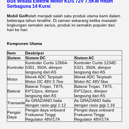
Bus Wisata Elektrik Motor KDS 72V 7.5KW Hitam
Serbaguna 14 Kursi
Mobil Golf
telah menjadi salah satu produk utama kami dalam
beberapa tahun terakhir. Di zaman sekarang ketika masalah
lingkungan semakin serius, produk ini semakin populer dari
hari ke hari
.
Komponen Utama
Item
Deskripsi
Sistem
Sistem DC
Sistem AC
Kontroler Curtis 1266A-
Kontroler Curtis 1234E-
Kontroler
5301, 350A, diimpor
5321, 350A, diimpor
langsung dari AS
langsung dari AS
Merek ADC Terpisah
Merek ADC Terpisah
Motor
Motor DC 48V 3.7kw
Motor AC 48V 5kw
Baterai Trojan, T875,
Baterai Trojan, T875,
Baterai
6V*12pcs, diimpor
6V*12pcs, diimpor
langsung dari AS
langsung dari AS
As GRAZIANO Italia
As GRAZIANO Italia
Transaxle
dengan rasio gigi 1:12
dengan rasio gigi 1:16
Pengisi daya onboard
Pengisi daya onboard
Pengisi
Frekuensi Tinggi
Frekuensi Tinggi
Daya
Regulator 48V/17A
Regulator 48V/17A