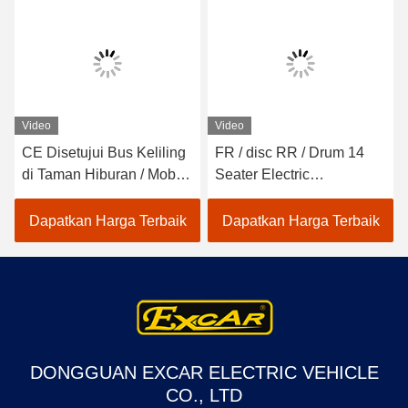
Video
Video
CE Disetujui Bus Keliling
FR / disc RR / Drum 14
di Taman Hiburan / Mobil
Seater Electric
Shuttle Listrik
Sightseeing Bus Dengan
Kursi Sofa
Dapatkan Harga Terbaik
Dapatkan Harga Terbaik
DONGGUAN EXCAR ELECTRIC VEHICLE
CO., LTD