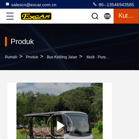
salescn@excar.com.cn
86--13546943585
Kutipan
Produk
>
>
>
Rumah
Produk
Bus Keliling Jalan
Multi - Purpose Electric Sightseeing Bus Black 11 Dan 3 Seater