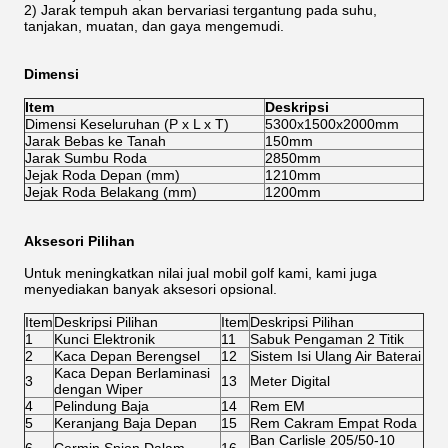
2) Jarak tempuh akan bervariasi tergantung pada suhu,
tanjakan, muatan, dan gaya mengemudi.
Dimensi
Item
Deskripsi
Dimensi Keseluruhan (P x L x T)
5300x1500x2000mm
Jarak Bebas ke Tanah
150mm
Jarak Sumbu Roda
2850mm
Jejak Roda Depan (mm)
1210mm
Jejak Roda Belakang (mm)
1200mm
Aksesori Pilihan
Untuk meningkatkan nilai jual mobil golf kami, kami juga
menyediakan banyak aksesori opsional.
Item
Deskripsi Pilihan
Item
Deskripsi Pilihan
1
Kunci Elektronik
11
Sabuk Pengaman 2 Titik
2
Kaca Depan Berengsel
12
Sistem Isi Ulang Air Baterai
Kaca Depan Berlaminasi
3
13
Meter Digital
dengan Wiper
4
Pelindung Baja
14
Rem EM
5
Keranjang Baja Depan
15
Rem Cakram Empat Roda
Ban Carlisle 205/50-10