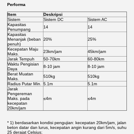
Performa
Item
Deskripsi
Sistem
Sistem DC
Sistem AC
Kapasitas
14
14
Penumpang
Kapasitas
Menanjak (beban
20%
25%
penuh)
Kecepatan Maju
23km/jam
45km/jam
Maks.
Jarak Tempuh
50-70km
60-80km
Waktu Pengisian
8-10 jam
8-10 jam
Daya
Berat Muatan
510kg
510kg
Maks.
Radius Putar Min.
5.1m
5.1m
Jarak
Pengereman
Maks. pada
≤4m
≤4m
kecepatan
20km/jam
* 1) berdasarkan kondisi pengujian: kecepatan 20km/jam, jalan
beton datar dan lurus, kecepatan angin kurang dari 5m/s, suhu
25 derajat Celsius;