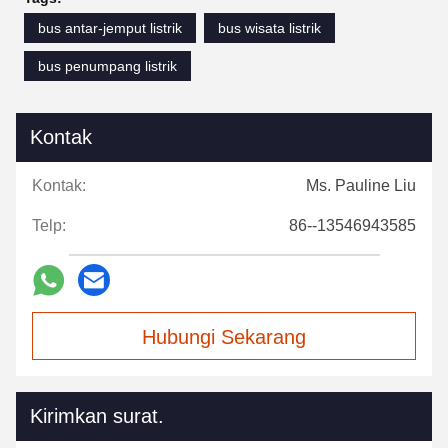
bus antar-jemput listrik
bus wisata listrik
bus penumpang listrik
Kontak
Kontak:
Ms. Pauline Liu
Telp:
86--13546943585
Hubungi Sekarang
Kirimkan surat.