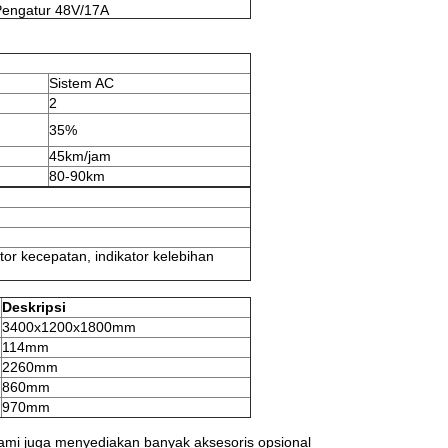
Pengatur 48V/17A
Sistem AC
2
35%
45km/jam
80-90km
ator kecepatan, indikator kelebihan
Deskripsi
3400x1200x1800mm
114mm
2260mm
860mm
970mm
kami juga menyediakan banyak aksesoris opsional