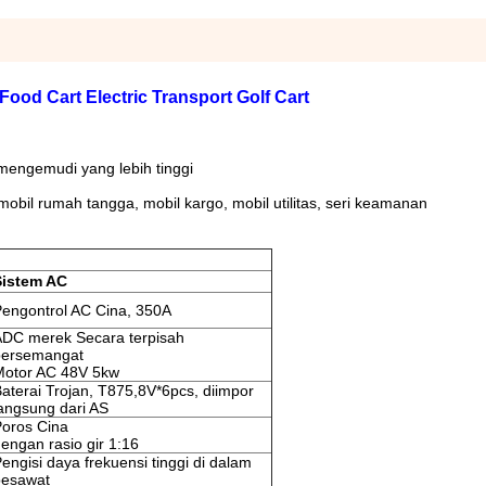
ood Cart Electric Transport Golf Cart
ngemudi yang lebih tinggi
i, mobil rumah tangga, mobil kargo, mobil utilitas, seri keamanan
Sistem AC
engontrol AC Cina, 350A
ADC merek Secara terpisah
bersemangat
Motor AC 48V 5kw
aterai Trojan, T875,8V*6pcs, diimpor
angsung dari AS
oros Cina
engan rasio gir 1:16
engisi daya frekuensi tinggi di dalam
pesawat