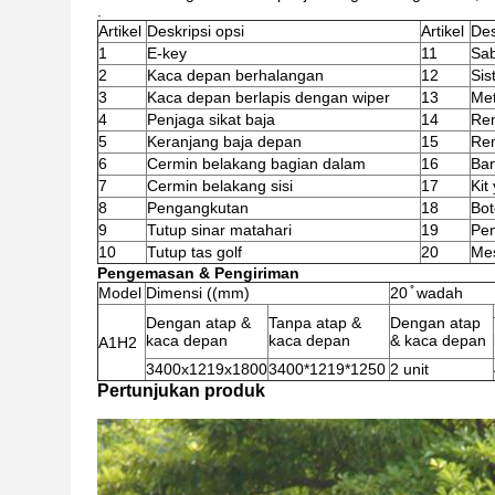
.
Artikel
Deskripsi opsi
Artikel
Des
1
E-key
11
Sab
2
Kaca depan berhalangan
12
Sis
3
Kaca depan berlapis dengan wiper
13
Met
4
Penjaga sikat baja
14
Re
5
Keranjang baja depan
15
Re
6
Cermin belakang bagian dalam
16
Ban
7
Cermin belakang sisi
17
Kit
8
Pengangkutan
18
Bot
9
Tutup sinar matahari
19
Pen
10
Tutup tas golf
20
Mes
Pengemasan & Pengiriman
Model
Dimensi ((mm)
20 ̊ wadah
Dengan atap &
Tanpa atap &
Dengan atap
kaca depan
kaca depan
& kaca depan
A1H2
3400x1219x1800
3400*1219*1250
2 unit
Pertunjukan produk