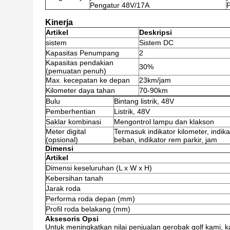
Pengatur 48V/17A
Kinerja
Artikel
Deskripsi
sistem
Sistem DC
Kapasitas Penumpang
2
Kapasitas pendakian
30%
(pemuatan penuh)
Max. kecepatan ke depan
23km/jam
Kilometer daya tahan
70-90km
Bulu
Bintang listrik, 48V
Pemberhentian
Listrik, 48V
Saklar kombinasi
Mengontrol lampu dan klakson
Meter digital
Termasuk indikator kilometer, indik
(opsional)
beban, indikator rem parkir, jam
Dimensi
Artikel
Dimensi keseluruhan (L x W x H)
Kebersihan tanah
Jarak roda
Performa roda depan (mm)
Profil roda belakang (mm)
Aksesoris Opsi
Untuk meningkatkan nilai penjualan gerobak golf kami, 