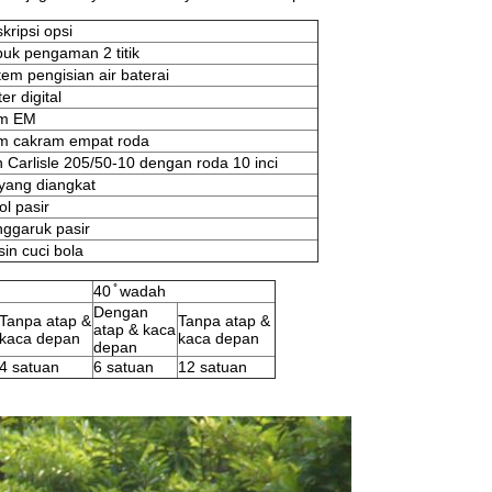
kripsi opsi
uk pengaman 2 titik
tem pengisian air baterai
er digital
m EM
m cakram empat roda
 Carlisle 205/50-10 dengan roda 10 inci
 yang diangkat
ol pasir
ggaruk pasir
in cuci bola
40 ̊ wadah
Dengan
Tanpa atap &
Tanpa atap &
atap & kaca
kaca depan
kaca depan
depan
4 satuan
6 satuan
12 satuan