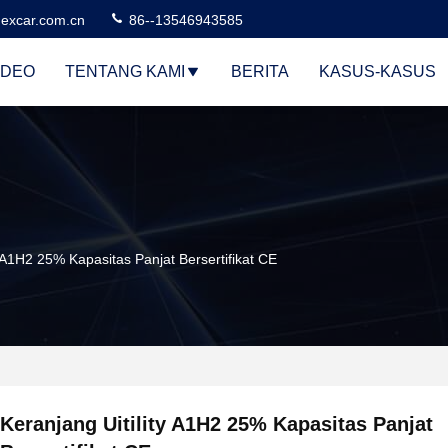
excar.com.cn
86--13546943585
IDEO
TENTANG KAMI
BERITA
KASUS-KASUS
y A1H2 25% Kapasitas Panjat Bersertifikat CE
Keranjang Uitility A1H2 25% Kapasitas Panjat