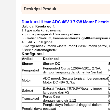
Deskripsi Produk
Dua kursi Hitam ADC 48V 3.7KW Motor Electric F
Bulu dari
Kereta golf
:
1.Type sofa kursi, nyaman
2. poros penggerak Cina yang efisien
3.FR/disc RR/drum, keamanan
Kereta golf
Kemampuan me
4, E-KEY unik global
5.
Golf
gerobak
, mobil wisata, mobil klasik, mobil patrol
6Brek elektromagnetik.
Konfigurasi
Artikel
Deskripsi
Sistem
Sistem DC
Pengontrol Curtis 1266A-5201, 275A,
Pengontrol
P
diimpor langsung dari Amerika Serikat
ADC merek Secara terpisah bersemangat
Motor
Motor DC 48V 3,7kw
Baterai Trojan, T875,8V*6pcs, diimpor
B
Baterai
langsung dari AS
l
Poros Cina
P
Transaksel
dengan rasio gir 1:12
d
Pengisi daya frekuensi tinggi di dalam
P
Pengisi daya
pesawat