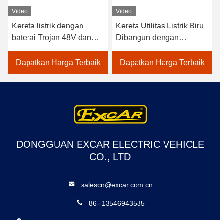
Video
Video
Kereta listrik dengan
Kereta Utilitas Listrik Biru
baterai Trojan 48V dan
Dibangun dengan
kapasitas beban 600 kg
Regulator Frekuensi
Cocok untuk aplikasi hotel
Tinggi 48v 3.7kw dan
Dapatkan Harga Terbaik
Dapatkan Harga Terbaik
dan klub golf
Pengontrol Curtis untuk
Pengalaman Berkendara
yang Mulus
DONGGUAN EXCAR ELECTRIC VEHICLE
CO., LTD
salescn@excar.com.cn
86--13546943585