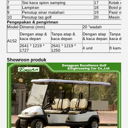
7
Sisi kaca spion samping
17
Kotak es
8
Lampiran
18
Botol pasir
9
Penutup sinar matahari
19
Pasir men
10
Penutup tas golf
20
Mesin cuci
Pengepakan & pengiriman
Model
Dimensi (mm)
20 "wadah
Dengan atap &
Tanpa atap &
Dengan atap
Tanpa ata
kaca depan
kaca depan
& kaca depan
kaca dep
A1S2
2641 * 1219 *
2641 * 1219 *
4 unit
8 kamar
1727
1250
Showroon produk