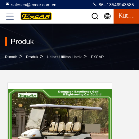
salescn@excar.com.cn
86--13546943585
Kutipan
Produk
>
>
>
Rumah
Produk
Utilitas Utilitas Listrik
EXCAR White 2 Seats Hotel Buggy Car Electric Utility Golf Carts Dengan Cargo Untuk Transportasi