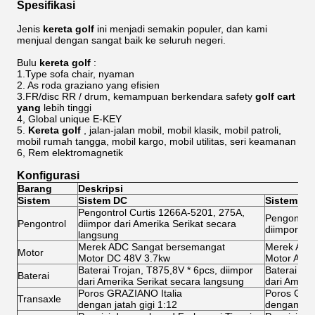
Spesifikasi
Jenis
kereta
golf
ini menjadi semakin populer, dan kami
menjual dengan sangat baik ke seluruh negeri.
Bulu
kereta golf
:
1.Type sofa chair, nyaman
2. As roda graziano yang efisien
3.FR/disc RR / drum, kemampuan berkendara safety
golf cart
yang
lebih tinggi
4, Global unique E-KEY
5.
Kereta
golf
, jalan-jalan mobil, mobil klasik, mobil patroli,
mobil rumah tangga, mobil kargo, mobil utilitas, seri keamanan
6, Rem elektromagnetik
Konfigurasi
Barang
Deskripsi
Sistem
Sistem DC
Sistem AC
Pengontrol Curtis 1266A-5201, 275A,
Pengontrol
Pengontrol
diimpor dari Amerika Serikat secara
diimpor la
langsung
Merek ADC Sangat bersemangat
Merek ADC
Motor
Motor DC 48V 3.7kw
Motor AC 
Baterai Trojan, T875,8V * 6pcs, diimpor
Baterai Tro
Baterai
dari Amerika Serikat secara langsung
dari Ameri
Poros GRAZIANO Italia
Poros GRAZ
Transaxle
dengan jatah gigi 1:12
dengan jata