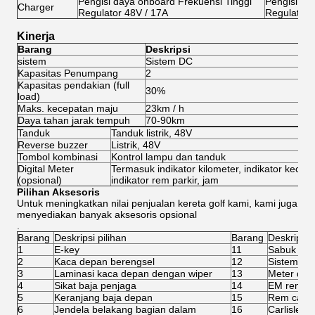
Pengisi daya onboard Frekuensi Tinggi
Pengisi da
Charger
Regulator 48V / 17A
Regulator 
Kinerja
Barang
Deskripsi
sistem
Sistem DC
Si
Kapasitas Penumpang
2
2
Kapasitas pendakian (full
30%
3
load)
Maks. kecepatan maju
23km / h
45
Daya tahan jarak tempuh
70-90km
8
Tanduk
Tanduk listrik, 48V
Reverse buzzer
Listrik, 48V
Tombol kombinasi
Kontrol lampu dan tanduk
Digital Meter
Termasuk indikator kilometer, indikator kecepa
(opsional)
indikator rem parkir, jam
Pilihan Aksesoris
Untuk meningkatkan nilai penjualan kereta golf kami, kami juga
menyediakan banyak aksesoris opsional
.
Barang
Deskripsi pilihan
Barang
Deskripsi p
1
E-key
11
Sabuk pen
2
Kaca depan berengsel
12
Sistem isi
3
Laminasi kaca depan dengan wiper
13
Meter digit
4
Sikat baja penjaga
14
EM rem
5
Keranjang baja depan
15
Rem cakr
6
Jendela belakang bagian dalam
16
Carlisle 2