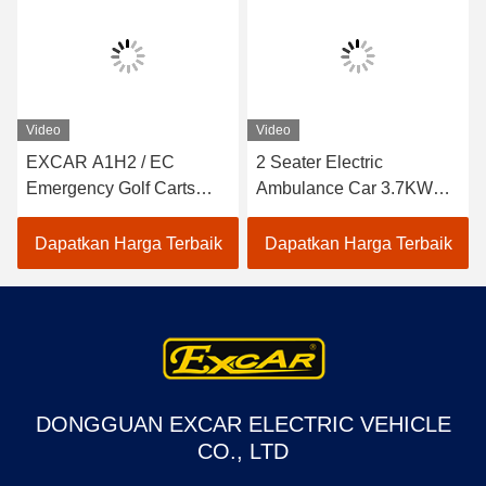
Video
Video
EXCAR A1H2 / EC
2 Seater Electric
Emergency Golf Carts
Ambulance Car 3.7KW
Dengan Chassis Chassis
48V Baterai Troli Dengan
Cargo Bedah Tertutup
Kotak Kargo
Dapatkan Harga Terbaik
Dapatkan Harga Terbaik
DONGGUAN EXCAR ELECTRIC VEHICLE
CO., LTD