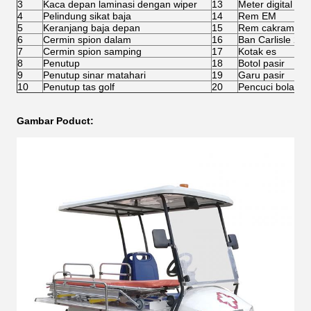
3
Kaca depan laminasi dengan wiper
13
Meter digital
4
Pelindung sikat baja
14
Rem EM
5
Keranjang baja depan
15
Rem cakram em
6
Cermin spion dalam
16
Ban Carlisle 205
7
Cermin spion samping
17
Kotak es
8
Penutup
18
Botol pasir
9
Penutup sinar matahari
19
Garu pasir
10
Penutup tas golf
20
Pencuci bola
Gambar Poduct: