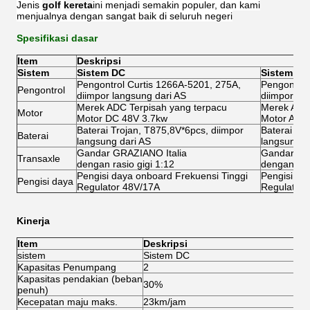
Jenis
golf
kereta
ini menjadi semakin populer, dan kami
menjualnya dengan sangat baik di seluruh negeri
Spesifikasi dasar
Item
Deskripsi
Sistem
Sistem DC
Sistem AC
Pengontrol Curtis 1266A-5201, 275A,
Pengontrol
Pengontrol
diimpor langsung dari AS
diimpor la
Merek ADC Terpisah yang terpacu
Merek ADC 
Motor
Motor DC 48V 3.7kw
Motor AC 
Baterai Trojan, T875,8V*6pcs, diimpor
Baterai Tr
Baterai
langsung dari AS
langsung d
Gandar GRAZIANO Italia
Gandar GR
Transaxle
dengan rasio gigi 1:12
dengan rasi
Pengisi daya onboard Frekuensi Tinggi
Pengisi da
Pengisi daya
Regulator 48V/17A
Regulator 
Kinerja
Item
Deskripsi
sistem
Sistem DC
S
Kapasitas Penumpang
2
2
Kapasitas pendakian (beban
30%
3
penuh)
Kecepatan maju maks.
23km/jam
4