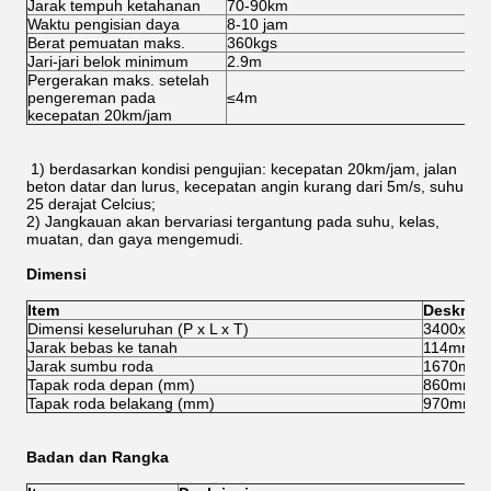
Jarak tempuh ketahanan
70-90km
8
Waktu pengisian daya
8-10 jam
8-
Berat pemuatan maks.
360kgs
3
Jari-jari belok minimum
2.9m
2
Pergerakan maks. setelah
pengereman pada
≤4m
≤
kecepatan 20km/jam
1) berdasarkan kondisi pengujian: kecepatan 20km/jam, jalan
beton datar dan lurus, kecepatan angin kurang dari 5m/s, suhu
25 derajat Celcius;
2) Jangkauan akan bervariasi tergantung pada suhu, kelas,
muatan, dan gaya mengemudi.
Dimensi
Item
Deskrips
Dimensi keseluruhan (P x L x T)
3400x12
Jarak bebas ke tanah
114mm
Jarak sumbu roda
1670mm
Tapak roda depan (mm)
860mm
Tapak roda belakang (mm)
970mm
Badan dan Rangka