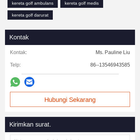
kereta golf ambulans
kereta golf medis
kereta golf darurat
Kontak
Kontak:
Ms. Pauline Liu
Telp:
86--13546943585
Hubungi Sekarang
Kirimkan surat.