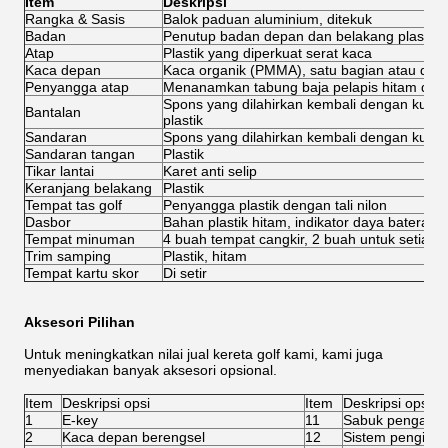
Item
Deskripsi
Rangka & Sasis
Balok paduan aluminium, ditekuk
Badan
Penutup badan depan dan belakang plastik r
Atap
Plastik yang diperkuat serat kaca
Kaca depan
Kaca organik (PMMA), satu bagian atau dua
Penyangga atap
Menanamkan tabung baja pelapis hitam di p
Spons yang dilahirkan kembali dengan kulit
Bantalan
plastik
Sandaran
Spons yang dilahirkan kembali dengan kulit 
Sandaran tangan
Plastik
Tikar lantai
Karet anti selip
Keranjang belakang
Plastik
Tempat tas golf
Penyangga plastik dengan tali nilon
Dasbor
Bahan plastik hitam, indikator daya baterai, 
Tempat minuman
4 buah tempat cangkir, 2 buah untuk setiap s
Trim samping
Plastik, hitam
Tempat kartu skor
Di setir
Aksesori Pilihan
Untuk meningkatkan nilai jual kereta golf kami, kami juga
menyediakan banyak aksesori opsional.
Item
Deskripsi opsi
Item
Deskripsi opsi
1
E-key
11
Sabuk pengaman 
2
Kaca depan berengsel
12
Sistem pengisian