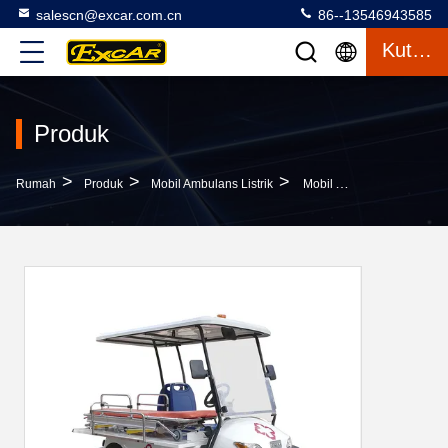
salescn@excar.com.cn
86--13546943585
Kutipan
Produk
>
>
>
Rumah
Produk
Mobil Ambulans Listrik
Mobil Ambulans Listrik Dua Tempat Duduk