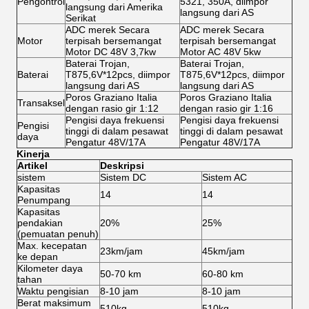
Pengontrol
5321, 350A, diimpor
langsung dari Amerika
langsung dari AS
Serikat
ADC merek Secara
ADC merek Secara
Motor
terpisah bersemangat
terpisah bersemangat
Motor DC 48V 3,7kw
Motor AC 48V 5kw
Baterai Trojan,
Baterai Trojan,
Baterai
T875,6V*12pcs, diimpor
T875,6V*12pcs, diimpor
langsung dari AS
langsung dari AS
Poros Graziano Italia
Poros Graziano Italia
Transaksel
dengan rasio gir 1:12
dengan rasio gir 1:16
Pengisi daya frekuensi
Pengisi daya frekuensi
Pengisi
tinggi di dalam pesawat
tinggi di dalam pesawat
daya
Pengatur 48V/17A
Pengatur 48V/17A
Kinerja
Artikel
Deskripsi
sistem
Sistem DC
Sistem AC
Kapasitas
14
14
Penumpang
Kapasitas
pendakian
20%
25%
(pemuatan penuh)
Max. kecepatan
23km/jam
45km/jam
ke depan
Kilometer daya
50-70 km
60-80 km
tahan
Waktu pengisian
8-10 jam
8-10 jam
Berat maksimum
510kg
510kg