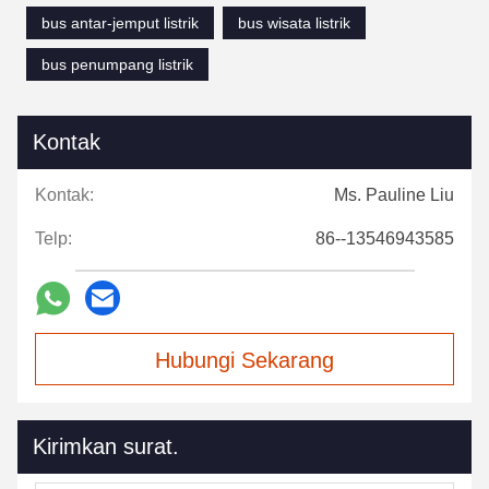
bus antar-jemput listrik
bus wisata listrik
bus penumpang listrik
Kontak
Kontak:
Ms. Pauline Liu
Telp:
86--13546943585
Hubungi Sekarang
Kirimkan surat.