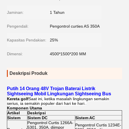
Jaminan:
1 Tahun
Pengendali:
Pengontrol curties AS 350A
Kapasitas Pendakian:
25%
Dimensi:
4500*1500*200 MM
Deskripsi Produk
Putih 14 Orang 48V Trojan Baterai Listrik
Sightseeing Mobil Lingkungan Sightseeing Bus
Kereta golf
Saat ini, ketika masalah lingkungan semakin
serius, ia semakin populer dari hari ke hari.
.
Komponen Utama
Artikel
Deskripsi
Sistem
Sistem DC
Sistem AC
Pengontrol Curtis 1266A-
Pengontrol Curtis 1234E-
5301, 350A, diimpor