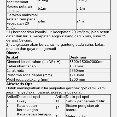
saat memuat
Radius putaran
5.1m
5.1m
minimal
Gerakan maksimal
setelah rem pada
≤4m
≤4m
kecepatan 20
km/jam
* 1) berdasarkan kondisi uji: kecepatan 20 km/jam, jalan beton
datar dan lurus, kecepatan angin kurang dari 5 m/s, suhu 25
derajat Celcius;
2) Jangkauan akan bervariasi tergantung pada suhu, kelas,
muatan dan gaya mengemudi.
Dimensi
Artikel
Deskripsi
Dimensi keseluruhan (L x W x H)
5300x1500x2000mm
Kebersihan tanah
150 mm
Jarak roda
2850mm
Performa roda depan (mm)
1210mm
Profil roda belakang (mm)
1200 mm
Aksesoris Opsi
Untuk meningkatkan nilai penjualan gerobak golf kami, kami
juga menyediakan banyak aksesoris opsional.
Artikel
Deskripsi opsi
Artikel
Deskripsi opsi
1
E-key
11
Sabuk pengaman 2 titik
Kaca depan
Sistem pengisian air
2
12
berhalangan
baterai
Kaca depan berlapis
3
13
Meter digital