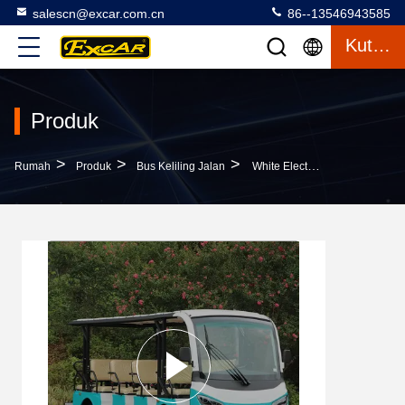
salescn@excar.com.cn
86--13546943585
Kutipan
Produk
>
>
>
Rumah
Produk
Bus Keliling Jalan
White Electric Sightseeing Cart Untuk 14 Orang 4500 * 1500 * 200 MM