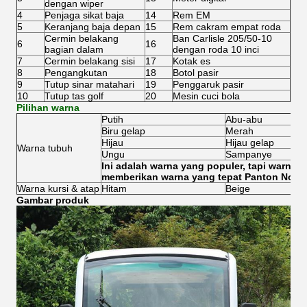
dengan wiper
4
Penjaga sikat baja
14
Rem EM
5
Keranjang baja depan
15
Rem cakram empat roda
Cermin belakang
Ban Carlisle 205/50-10
6
16
bagian dalam
dengan roda 10 inci
7
Cermin belakang sisi
17
Kotak es
8
Pengangkutan
18
Botol pasir
9
Tutup sinar matahari
19
Penggaruk pasir
10
Tutup tas golf
20
Mesin cuci bola
Pilihan warna
Putih
Abu-abu
Biru gelap
Merah
Hijau
Hijau gelap
Warna tubuh
Ungu
Sampanye
Ini adalah warna yang populer, tapi warna 
memberikan warna yang tepat Panton No.
Warna kursi & atap
Hitam
Beige
Gambar produk