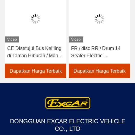
Video
Video
CE Disetujui Bus Keliling
FR / disc RR / Drum 14
di Taman Hiburan / Mobil
Seater Electric
Shuttle Listrik
Sightseeing Bus Dengan
Kursi Sofa
Dapatkan Harga Terbaik
Dapatkan Harga Terbaik
DONGGUAN EXCAR ELECTRIC VEHICLE
CO., LTD