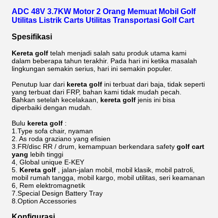
ADC 48V 3.7KW Motor 2 Orang Memuat Mobil Golf
Utilitas Listrik Carts Utilitas Transportasi Golf Cart
Spesifikasi
Kereta golf
telah menjadi salah satu produk utama kami
dalam beberapa tahun terakhir. Pada hari ini ketika masalah
lingkungan semakin serius, hari ini semakin populer.
Penutup luar dari
kereta
golf
ini terbuat dari baja, tidak seperti
yang terbuat dari FRP, bahan kami tidak mudah pecah.
Bahkan setelah kecelakaan,
kereta
golf
jenis ini bisa
diperbaiki dengan mudah.
Bulu
kereta golf
:
1.Type sofa chair, nyaman
2. As roda graziano yang efisien
3.FR/disc RR / drum, kemampuan berkendara safety
golf cart
yang
lebih tinggi
4, Global unique E-KEY
5.
Kereta
golf
, jalan-jalan mobil, mobil klasik, mobil patroli,
mobil rumah tangga, mobil kargo, mobil utilitas, seri keamanan
6, Rem elektromagnetik
7.Special Design Battery Tray
8.Option Accessories
Konfigurasi