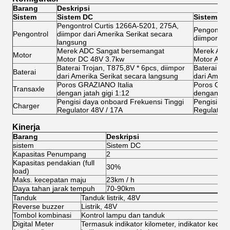
Barang
Deskripsi
Sistem
Sistem DC
Sistem AC
Pengontrol Curtis 1266A-5201, 275A,
Pengontrol
Pengontrol
diimpor dari Amerika Serikat secara
diimpor la
langsung
Merek ADC Sangat bersemangat
Merek ADC
Motor
Motor DC 48V 3.7kw
Motor AC 
Baterai Trojan, T875,8V * 6pcs, diimpor
Baterai Tro
Baterai
dari Amerika Serikat secara langsung
dari Ameri
Poros GRAZIANO Italia
Poros GRAZ
Transaxle
dengan jatah gigi 1:12
dengan jata
Pengisi daya onboard Frekuensi Tinggi
Pengisi da
Charger
Regulator 48V / 17A
Regulator 
Kinerja
Barang
Deskripsi
sistem
Sistem DC
Si
Kapasitas Penumpang
2
2
Kapasitas pendakian (full
30%
3
load)
Maks. kecepatan maju
23km / h
45
Daya tahan jarak tempuh
70-90km
8
Tanduk
Tanduk listrik, 48V
Reverse buzzer
Listrik, 48V
Tombol kombinasi
Kontrol lampu dan tanduk
Digital Meter
Termasuk indikator kilometer, indikator kecepa