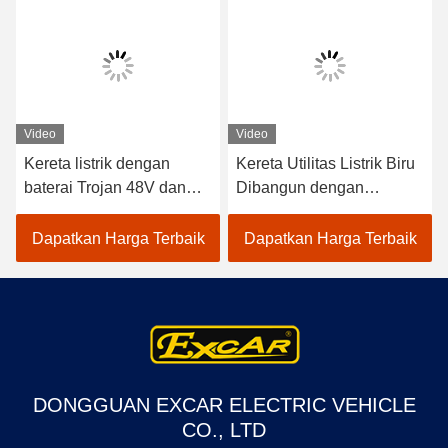
Video
Video
Kereta listrik dengan
Kereta Utilitas Listrik Biru
baterai Trojan 48V dan
Dibangun dengan
kapasitas beban 600 kg
Regulator Frekuensi
Cocok untuk aplikasi hotel
Tinggi 48v 3.7kw dan
Dapatkan Harga Terbaik
Dapatkan Harga Terbaik
dan klub golf
Pengontrol Curtis untuk
Pengalaman Berkendara
yang Mulus
DONGGUAN EXCAR ELECTRIC VEHICLE
CO., LTD