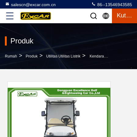
salescn@excar.com.cn
86--13546943585
Kutipan
Produk
>
>
>
Rumah
Produk
Utilitas Utilitas Listrik
Kendaraan Utilitas Kendaraan 2 Orang Putih Dengan Tipe Kontainer Tertutup