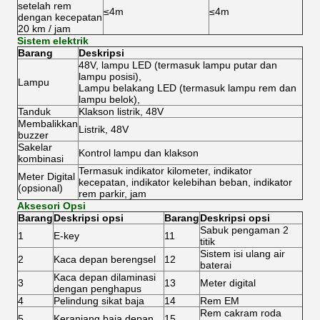
setelah rem
≤4m
≤4m
dengan kecepatan
20 km / jam
Sistem elektrik
Barang
Deskripsi
48V, lampu LED (termasuk lampu putar dan
lampu posisi),
Lampu
Lampu belakang LED (termasuk lampu rem dan
lampu belok),
Tanduk
Klakson listrik, 48V
Membalikkan
Listrik, 48V
buzzer
Sakelar
Kontrol lampu dan klakson
kombinasi
Termasuk indikator kilometer, indikator
Meter Digital
kecepatan, indikator kelebihan beban, indikator
(opsional)
rem parkir, jam
Aksesori Opsi
Barang
Deskripsi opsi
Barang
Deskripsi opsi
Sabuk pengaman 2
1
E-key
11
titik
Sistem isi ulang air
2
Kaca depan berengsel
12
baterai
Kaca depan dilaminasi
3
13
Meter digital
dengan penghapus
4
Pelindung sikat baja
14
Rem EM
Rem cakram roda
5
Keranjang baja depan
15