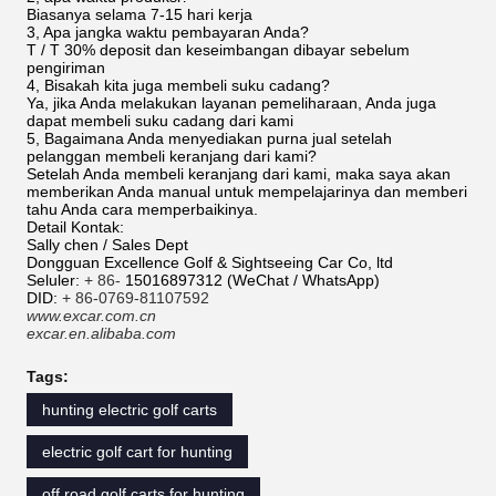
Biasanya selama 7-15 hari kerja
3, Apa jangka waktu pembayaran Anda?
T / T 30% deposit dan keseimbangan dibayar sebelum
pengiriman
4, Bisakah kita juga membeli suku cadang?
Ya, jika Anda melakukan layanan pemeliharaan, Anda juga
dapat membeli suku cadang dari kami
5, Bagaimana Anda menyediakan purna jual setelah
pelanggan membeli keranjang dari kami?
Setelah Anda membeli keranjang dari kami, maka saya akan
memberikan Anda manual untuk mempelajarinya dan memberi
tahu Anda cara memperbaikinya.
Detail Kontak:
Sally chen / Sales Dept
Dongguan Excellence Golf & Sightseeing Car Co, ltd
Seluler:
+ 86-
15016897312 (WeChat / WhatsApp)
DID:
+ 86-0769-81107592
www.excar.com.cn
excar.en.alibaba.com
Tags:
hunting electric golf carts
electric golf cart for hunting
off road golf carts for hunting