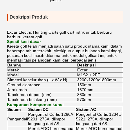
Deskripsi Produk
Excar Electric Hunting Carts golf cart listrik untuk berburu
berburu kereta golf
Spesifikasi dasar
Kereta golf telah menjadi salah satu produk utama kami dalam
beberapa tahun terakhir. Meskipun output bulanan kami tinggi,
pesanan kecil masih diterima untuk model golfcart ini, untuk
memfasilitasi pelanggan kami dari berbagai jenis
Barang
Deskripsi
Merek
Excar
Model
M1S2 + 2FF
Dimensi keseluruhan (L x W x H)
3200x1200x1800mm
Ground clearance
150mm
Jarak roda
1670mm
Tapak roda depan (mm)
860mm
Tapak roda belakang (mm)
970mm
Komponen-komponen kunci
Sistem
Sistem DC
Sistem AC
Pengontrol Curtis 1266A-
Pengontrol Curtis 1234E-
Pengendali
5201, 275A, diimpor
5221, 275A, diimpor
langsung dari AS
langsung dari AS
Merek ADC bersemangat
Merek ADC bersemangat