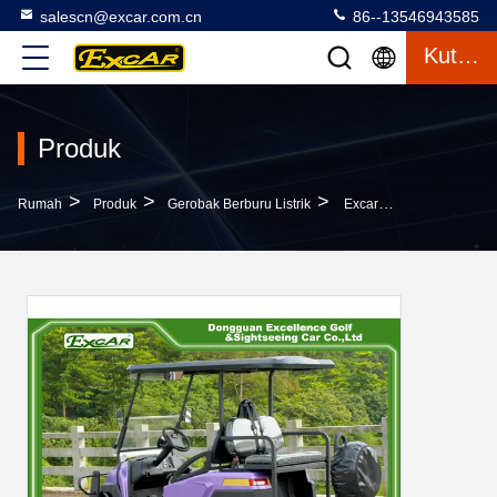
salescn@excar.com.cn
86--13546943585
Kutipan
Produk
>
>
>
Rumah
Produk
Gerobak Berburu Listrik
Excar Electric Hunting Carts Golf Cart Listrik Untuk Berburu Berburu Kereta Golf