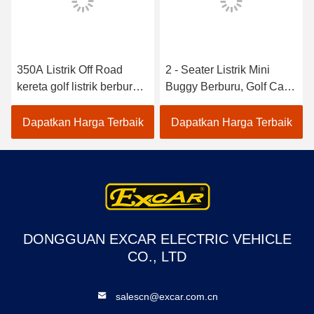
350A Listrik Off Road
2 - Seater Listrik Mini
kereta golf listrik berburu
Buggy Berburu, Golf Cart
kereta 4 wheel drive
Jenis Kendaraan Ce
kereta golf listrik
Disetujui
Dapatkan Harga Terbaik
Dapatkan Harga Terbaik
DONGGUAN EXCAR ELECTRIC VEHICLE
CO., LTD
salescn@excar.com.cn