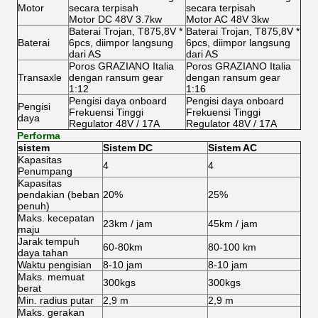
Motor
secara terpisah
secara terpisah
Motor DC 48V 3.7kw
Motor AC 48V 3kw
Baterai Trojan, T875,8V *
Baterai Trojan, T875,8V *
Baterai
6pcs, diimpor langsung
6pcs, diimpor langsung
dari AS
dari AS
Poros GRAZIANO Italia
Poros GRAZIANO Italia
Transaxle
dengan ransum gear
dengan ransum gear
1:12
1:16
Pengisi daya onboard
Pengisi daya onboard
Pengisi
Frekuensi Tinggi
Frekuensi Tinggi
daya
Regulator 48V / 17A
Regulator 48V / 17A
Performa
sistem
Sistem DC
Sistem AC
Kapasitas
4
4
Penumpang
Kapasitas
pendakian (beban
20%
25%
penuh)
Maks.
kecepatan
23km / jam
45km / jam
maju
Jarak tempuh
60-80km
80-100 km
daya tahan
Waktu pengisian
8-10 jam
8-10 jam
Maks.
memuat
300kgs
300kgs
berat
Min.
radius putar
2,9 m
2,9 m
Maks.
gerakan