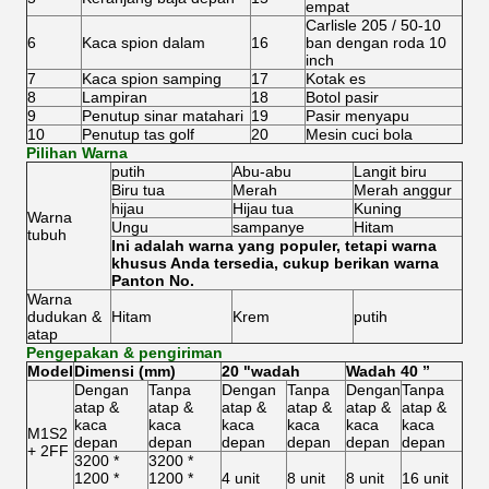
empat
Carlisle 205 / 50-10
6
Kaca spion dalam
16
ban dengan roda 10
inch
7
Kaca spion samping
17
Kotak es
8
Lampiran
18
Botol pasir
9
Penutup sinar matahari
19
Pasir menyapu
10
Penutup tas golf
20
Mesin cuci bola
Pilihan Warna
putih
Abu-abu
Langit biru
Biru tua
Merah
Merah anggur
hijau
Hijau tua
Kuning
Warna
Ungu
sampanye
Hitam
tubuh
Ini adalah warna yang populer, tetapi warna
khusus Anda tersedia, cukup berikan warna
Panton No.
Warna
dudukan &
Hitam
Krem
putih
atap
Pengepakan & pengiriman
Model
Dimensi (mm)
20 "wadah
Wadah 40 ”
Dengan
Tanpa
Dengan
Tanpa
Dengan
Tanpa
atap &
atap &
atap &
atap &
atap &
atap &
kaca
kaca
kaca
kaca
kaca
kaca
M1S2
depan
depan
depan
depan
depan
depan
+ 2FF
3200 *
3200 *
1200 *
1200 *
4 unit
8 unit
8 unit
16 unit