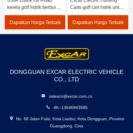
350A Listrik Off Road
Excar Electric Hunting
kereta golf listrik berburu
Carts golf cart listrik untuk
kereta 4 wheel drive
berburu berburu kereta
kereta golf listrik
golf
Dapatkan Harga Terbaik
Dapatkan Harga Terbaik
DONGGUAN EXCAR ELECTRIC VEHICLE
CO., LTD
salescn@excar.com.cn
86--13546943585
No. 68 Jalan Fulai, Kota Liaobu, Kota Dongguan, Provinsi
Guangdong, Cina