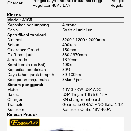
Pengisi daya onboard frekuensi tinggi
Pengisi day
Charger
Regulator 48V / 17A
Regulator 
Kinerja
Model: A1S5
Kapasitas penumpang
4 orang
Casis
Sasis aluminium
Spesifikasi tandard
Dimensi
3200 * 1200 * 2000mm
Beban
400kgs
Clearance Groad
150mm
F / R ban jauh
860 / 970mm
Jarak roda
1670mm
Berat bersih (ex.Bat)
400kg
Kapasitas pendakian
30%
Daya tahan jarak tempuh
80-100km
Kecepatan maju maks
35km / jam
Sistem penggerak
Motor
48V 3.7KW USA ADC
Baterai
USA Trojan T-875 6 * 8V
Charger
KN charger onboard
Tranaxle
Gear ratio GRAZIANO Italia 1:12
Kontroler
Kontroler Curtis 48V 400A
Rincian Produk