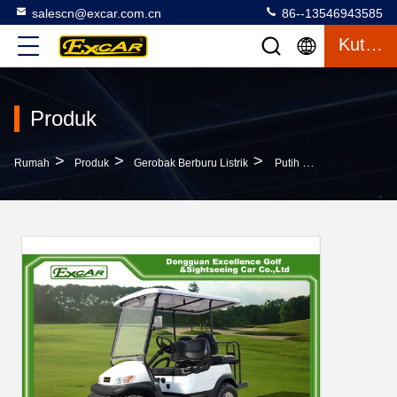
salescn@excar.com.cn
86--13546943585
Kutipan
Produk
>
>
>
Rumah
Produk
Gerobak Berburu Listrik
Putih 2 Seater Beach Electric Hunting Buggy Dengan Baterai Trojan