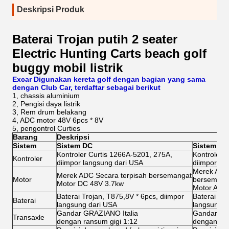
Deskripsi Produk
Baterai Trojan putih 2 seater
Electric Hunting Carts beach golf
buggy mobil listrik
Excar Digunakan kereta golf dengan bagian yang sama
dengan Club Car, terdaftar sebagai berikut
1, chassis aluminium
2, Pengisi daya listrik
3, Rem drum belakang
4, ADC motor 48V 6pcs * 8V
5, pengontrol Curties
Barang
Deskripsi
Sistem
Sistem DC
Sistem AC
Kontroler Curtis 1266A-5201, 275A,
Kontroler 
Kontroler
diimpor langsung dari USA
diimpor la
Merek ADC 
Merek ADC Secara terpisah bersemangat
Motor
bersemang
Motor DC 48V 3.7kw
Motor AC 
Baterai Trojan, T875,8V * 6pcs, diimpor
Baterai Tro
Baterai
langsung dari USA
langsung d
Gandar GRAZIANO Italia
Gandar GR
Transaxle
dengan ransum gigi 1:12
dengan ran