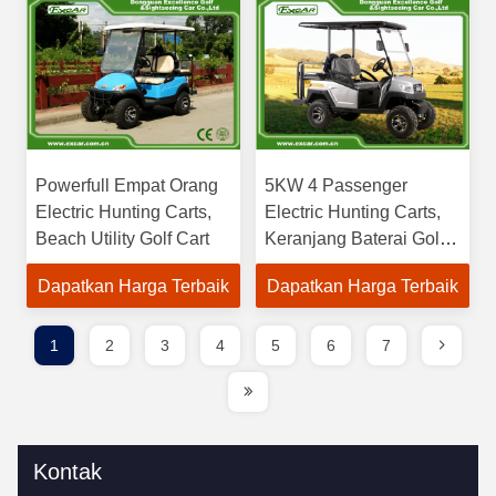
Powerfull Empat Orang
5KW 4 Passenger
Electric Hunting Carts,
Electric Hunting Carts,
Beach Utility Golf Cart
Keranjang Baterai Golf
48v
Dapatkan Harga Terbaik
Dapatkan Harga Terbaik
1
2
3
4
5
6
7
Kontak