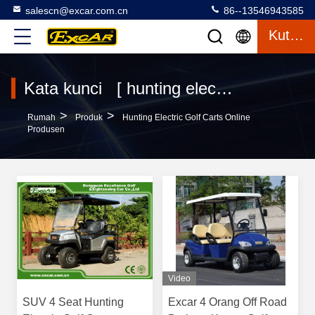
salescn@excar.com.cn
86--13546943585
Kutipan
Kata kunci [ hunting electric golf carts ] Pertandingan 74 Produk
>
>
Rumah
Produk
Hunting Electric Golf Carts Online
Produsen
Video
SUV 4 Seat Hunting
Excar 4 Orang Off Road