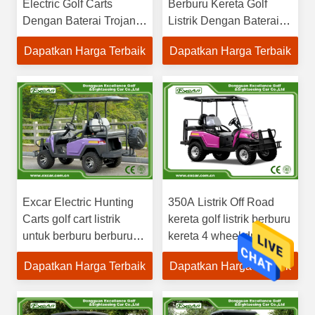
Electric Golf Carts
Berburu Kereta Golf
Dengan Baterai Trojan
Listrik Dengan Baterai
48V
Litium
Dapatkan Harga Terbaik
Dapatkan Harga Terbaik
Excar Electric Hunting
350A Listrik Off Road
Carts golf cart listrik
kereta golf listrik berburu
untuk berburu berburu
kereta 4 wheel drive
kereta golf
kereta golf listrik
Dapatkan Harga Terbaik
Dapatkan Harga Terbaik