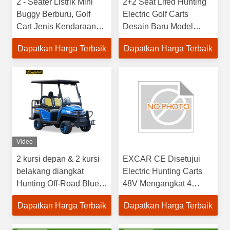
2 - Seater Listrik Mini
2+2 Seat Lifed Hunting
Buggy Berburu, Golf
Electric Golf Carts
Cart Jenis Kendaraan
Desain Baru Model
Ce Disetujui
Populer dengan Flip
Dapatkan Harga Terbaik
Dapatkan Harga Terbaik
Flap Kursi Belakang
Video
2 kursi depan & 2 kursi
EXCAR CE Disetujui
belakang diangkat
Electric Hunting Carts
Hunting Off-Road Blue
48V Mengangkat 4
Electric Golf Cart untuk
Seater Golf Cart 3.7KW
Dapatkan Harga Terbaik
Dapatkan Harga Terbaik
Lapangan Golf