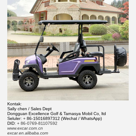
Kontak:
Sally chen / Sales Dept
Dongguan Excellence Golf & Tamasya Mobil Co, ltd
Seluler:
+
86-15016897312 (Wechat / WhatsApp)
DID:
+ 86-0769-81107592
www.excar.com.cn
excar.en.alibaba.com