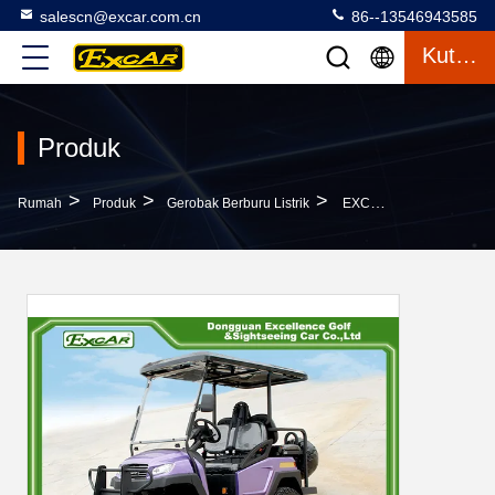
salescn@excar.com.cn
86--13546943585
Kutipan
Produk
>
>
>
Rumah
Produk
Gerobak Berburu Listrik
EXCAR Electric Hunting Buggy Dengan Trojan Battery / Curtis Controller