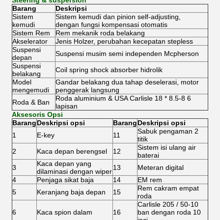
Steering & suspersion
Barang
Deskripsi
Sistem
Sistem kemudi dan pinion self-adjusting,
kemudi
dengan fungsi kompensasi otomatis
Sistem Rem
Rem mekanik roda belakang
Akselerator
Jenis Holzer, perubahan kecepatan stepless
Suspensi
Suspensi musim semi independen Mcpherson
depan
Suspensi
Coil spring shock absorber hidrolik
belakang
Model
Gandar belakang dua tahap deselerasi, motor
mengemudi
penggerak langsung
Roda aluminium & USA Carlisle 18 * 8.5-8 6
Roda & Ban
lapisan
Aksesoris Opsi
Barang
Deskripsi opsi
Barang
Deskripsi opsi
Sabuk pengaman 2
1
E-key
11
titik
Sistem isi ulang air
2
Kaca depan berengsel
12
baterai
Kaca depan yang
3
13
Meteran digital
dilaminasi dengan wiper
4
Penjaga sikat baja
14
EM rem
Rem cakram empat
5
Keranjang baja depan
15
roda
Carlisle 205 / 50-10
6
Kaca spion dalam
16
ban dengan roda 10