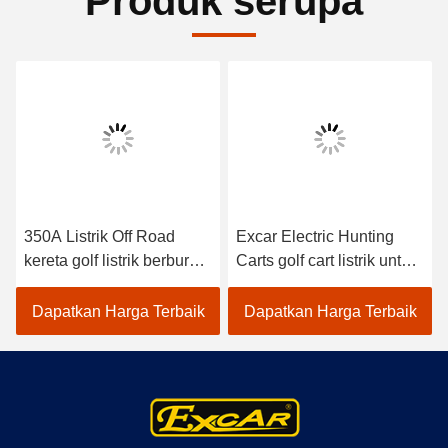
Produk serupa
350A Listrik Off Road
Excar Electric Hunting
kereta golf listrik berburu
Carts golf cart listrik untuk
kereta 4 wheel drive
berburu berburu kereta
kereta golf listrik
golf
Dapatkan Harga Terbaik
Dapatkan Harga Terbaik