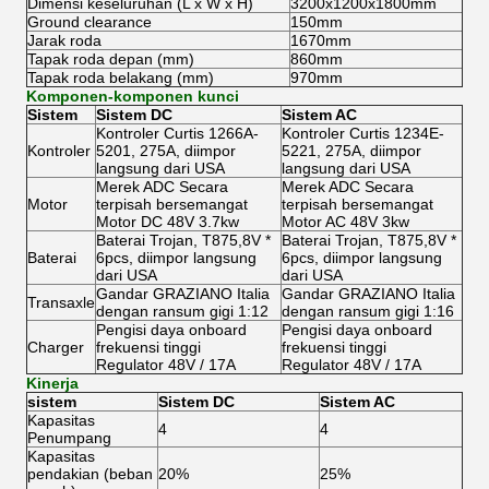
Dimensi keseluruhan (L x W x H)
3200x1200x1800mm
Ground clearance
150mm
Jarak roda
1670mm
Tapak roda depan (mm)
860mm
Tapak roda belakang (mm)
970mm
Komponen-komponen kunci
Sistem
Sistem DC
Sistem AC
Kontroler Curtis 1266A-
Kontroler Curtis 1234E-
Kontroler
5201, 275A, diimpor
5221, 275A, diimpor
langsung dari USA
langsung dari USA
Merek ADC Secara
Merek ADC Secara
Motor
terpisah bersemangat
terpisah bersemangat
Motor DC 48V 3.7kw
Motor AC 48V 3kw
Baterai Trojan, T875,8V *
Baterai Trojan, T875,8V *
Baterai
6pcs, diimpor langsung
6pcs, diimpor langsung
dari USA
dari USA
Gandar GRAZIANO Italia
Gandar GRAZIANO Italia
Transaxle
dengan ransum gigi 1:12
dengan ransum gigi 1:16
Pengisi daya onboard
Pengisi daya onboard
Charger
frekuensi tinggi
frekuensi tinggi
Regulator 48V / 17A
Regulator 48V / 17A
Kinerja
sistem
Sistem DC
Sistem AC
Kapasitas
4
4
Penumpang
Kapasitas
pendakian (beban
20%
25%