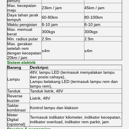
penuh)
Max.
kecepatan
23km / jam
45km / jam
maju
Daya tahan jarak
60-80km
80-100km
tempuh
Waktu pengisian
8-10 jam
8-10 jam
Max.
memuat
300kgs
300kgs
berat
Min.
radius putar
2.9m
2.9m
Max.
gerakan
setelah rem
≤4m
≤4m
dengan kecepatan
20km / jam
Sistem elektrik
Barang
Deskripsi
48V, lampu LED (termasuk menyalakan lampu
dan posisi cahaya),
Lampu
Lampu belakang LED (termasuk lampu rem dan
lampu rem),
Tanduk
Tanduk listrik, 48V
Reverse
Listrik, 48V
buzzer
Saklar
Kontrol lampu dan klakson
kombinasi
Meter
Termasuk indikator kilometer, indikator kecepatan,
Digital
indikator overload, indikator rem parkir, jam
(opsional)