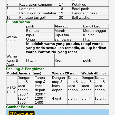
inci
7
Kaca spion samping
17
Kotak es
8
Lampiran
18
Botol pasir
9
Penutup sinar matahari
19
Panggang pasir
10
Penutup tas golf
20
Ball washer
Pilihan Warna
putih
Abu-abu
Langit biru
Biru tua
Merah
Merah anggur
hijau
Hijau tua
Kuning
Warna
Ungu
sampanye
Hitam
tubuh
Ini adalah warna yang populer, tetapi warna
yang Anda sesuaikan tersedia, cukup berikan
warna Panton No. yang tepat
Warna
Kursi &
Hitam
Krem
putih
Atap
Packing & Pengiriman
Model
Dimensi (mm)
Wadah 20 inci
Wadah 40 inci
Dengan
Tanpa
Dengan
Tanpa
Dengan
Tanpa
atap &
atap &
atap &
atap &
atap &
atap &
kaca
kaca
kaca
kaca
kaca
kaca
M1S2
depan
depan
depan
depan
depan
depan
+ 2FF
3200 *
3200 *
1200 *
1200 *
4 unit
8 unit
8 unit
16 unit
1800
1400
Gambar Poduct: