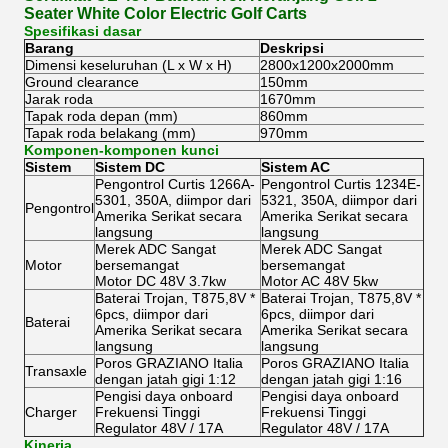
Seater White Color Electric Golf Carts
Spesifikasi dasar
Barang
Deskripsi
Dimensi keseluruhan (L x W x H)
2800x1200x2000mm
Ground clearance
150mm
Jarak roda
1670mm
Tapak roda depan (mm)
860mm
Tapak roda belakang (mm)
970mm
Komponen-komponen kunci
Sistem
Sistem DC
Sistem AC
Pengontrol Curtis 1266A-
Pengontrol Curtis 1234E-
5301, 350A, diimpor dari
5321, 350A, diimpor dari
Pengontrol
Amerika Serikat secara
Amerika Serikat secara
langsung
langsung
Merek ADC Sangat
Merek ADC Sangat
Motor
bersemangat
bersemangat
Motor DC 48V 3.7kw
Motor AC 48V 5kw
Baterai Trojan, T875,8V *
Baterai Trojan, T875,8V *
6pcs, diimpor dari
6pcs, diimpor dari
Baterai
Amerika Serikat secara
Amerika Serikat secara
langsung
langsung
Poros GRAZIANO Italia
Poros GRAZIANO Italia
Transaxle
dengan jatah gigi 1:12
dengan jatah gigi 1:16
Pengisi daya onboard
Pengisi daya onboard
Charger
Frekuensi Tinggi
Frekuensi Tinggi
Regulator 48V / 17A
Regulator 48V / 17A
Kinerja