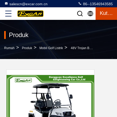
salescn@excar.com.cn
86--13546943585
Kutipan
Produk
>
>
>
Rumah
Produk
Mobil Golf Listrik
48V Trojan Battery Electric Golf Carts 2 Seater White Club Car Electric Golf Car