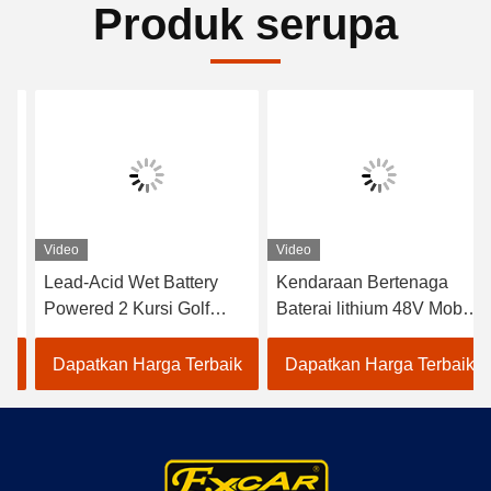
Produk serupa
Video
Video
Lead-Acid Wet Battery
Kendaraan Bertenaga
Powered 2 Kursi Golf
Baterai lithium 48V Mobil
Carts / Electric Buggy Car
Golf Listrik EXCAR
Golf
A1S6+2 Putih
Dapatkan Harga Terbaik
Dapatkan Harga Terbaik