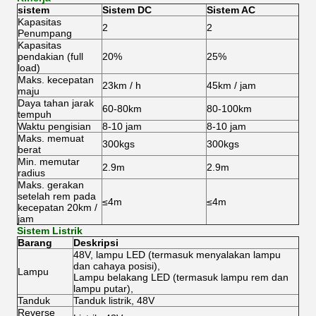
sistem
Sistem DC
Sistem AC
Kapasitas
2
2
Penumpang
Kapasitas
pendakian (full
20%
25%
load)
Maks.
kecepatan
23km / h
45km / jam
maju
Daya tahan jarak
60-80km
80-100km
tempuh
Waktu pengisian
8-10 jam
8-10 jam
Maks.
memuat
300kgs
300kgs
berat
Min.
memutar
2.9m
2.9m
radius
Maks.
gerakan
setelah rem pada
≤4m
≤4m
kecepatan 20km /
jam
Sistem Listrik
Barang
Deskripsi
48V, lampu LED (termasuk menyalakan lampu
dan cahaya posisi),
Lampu
Lampu belakang LED (termasuk lampu rem dan
lampu putar),
Tanduk
Tanduk listrik, 48V
Reverse