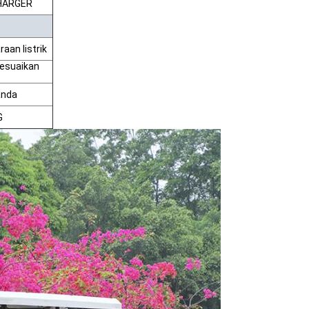
CHARGER
aan listrik
sesuaikan
anda
G