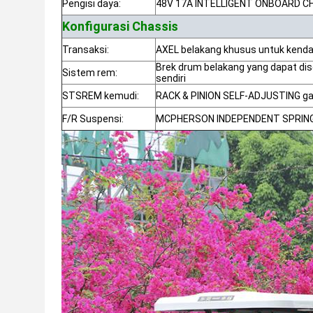
Pengisi daya:
48V 17A INTELLIGENT ONBOARD 
Konfigurasi Chassis
Transaksi:
AXEL belakang khusus untuk kendar
Brek drum belakang yang dapat di
Sistem rem:
sendiri
STSREM kemudi:
RACK & PINION SELF-ADJUSTING g
F/R Suspensi:
MCPHERSON INDEPENDENT SPRIN