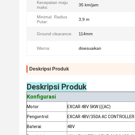
Kecepatan maju
35 km/jam
maks:
Minimal. Radius
3,9 m
Putar:
Ground clearance:
114mm
Warna:
disesuaikan
Deskripsi Produk
Deskripsi Produk
Konfigurasi
Motor:
EXCAR 48V 5KW (((AC)
Pengontrol:
EXCAR 48V/350A AC CONTROLLER
Baterai:
48V