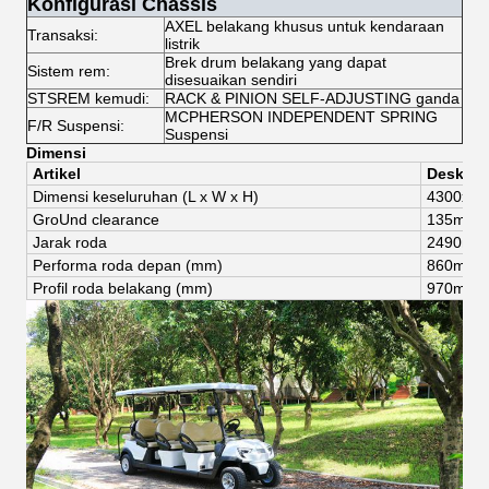
Konfigurasi Chassis
AXEL belakang khusus untuk kendaraan
Transaksi:
listrik
Brek drum belakang yang dapat
Sistem rem:
disesuaikan sendiri
STSREM kemudi:
RACK & PINION SELF-ADJUSTING ganda
MCPHERSON INDEPENDENT SPRING
F/R Suspensi:
Suspensi
Dimensi
Artikel
Deskrips
Dimensi keseluruhan (
L x W x H)
4300
x
12
Gro
Und clearance
135mm
Jarak roda
2490mm
Performa roda depan (mm)
8
60
mm
Profil roda belakang (mm)
97
0
mm