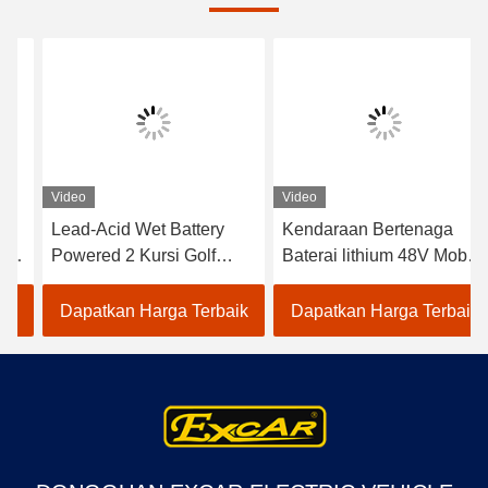
Video
Video
Lead-Acid Wet Battery
Kendaraan Bertenaga
Powered 2 Kursi Golf
Baterai lithium 48V Mobil
Carts / Electric Buggy Car
Golf Listrik EXCAR
Golf
A1S6+2 Putih
Dapatkan Harga Terbaik
Dapatkan Harga Terbaik