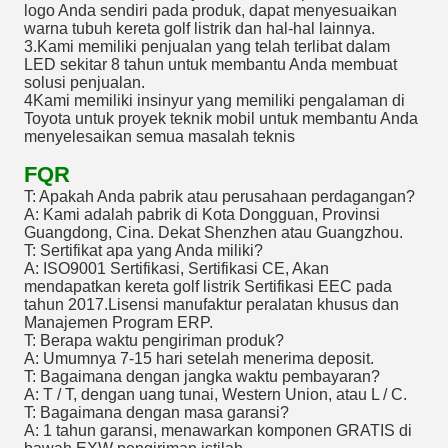
logo Anda sendiri pada produk, dapat menyesuaikan
warna tubuh kereta golf listrik dan hal-hal lainnya.
3.Kami memiliki penjualan yang telah terlibat dalam
LED sekitar 8 tahun untuk membantu Anda membuat
solusi penjualan.
4Kami memiliki insinyur yang memiliki pengalaman di
Toyota untuk proyek teknik mobil untuk membantu Anda
menyelesaikan semua masalah teknis
FQR
T: Apakah Anda pabrik atau perusahaan perdagangan?
A: Kami adalah pabrik di Kota Dongguan, Provinsi
Guangdong, Cina. Dekat Shenzhen atau Guangzhou.
T: Sertifikat apa yang Anda miliki?
A: ISO9001 Sertifikasi, Sertifikasi CE, Akan
mendapatkan kereta golf listrik Sertifikasi EEC pada
tahun 2017.Lisensi manufaktur peralatan khusus dan
Manajemen Program ERP.
T: Berapa waktu pengiriman produk?
A: Umumnya 7-15 hari setelah menerima deposit.
T: Bagaimana dengan jangka waktu pembayaran?
A: T / T, dengan uang tunai, Western Union, atau L / C.
T: Bagaimana dengan masa garansi?
A: 1 tahun garansi, menawarkan komponen GRATIS di