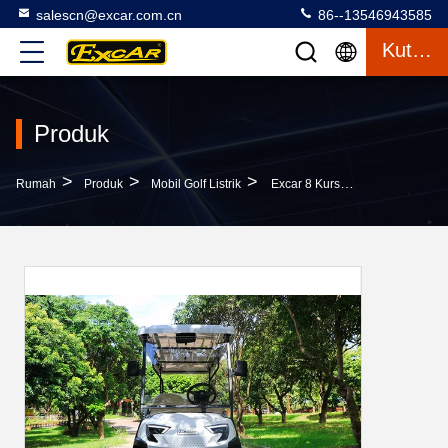
salescn@excar.com.cn
86--13546943585
Kutipan
Produk
>
>
>
Rumah
Produk
Mobil Golf Listrik
Excar 8 Kursi Desain Karoseri Khusus Mobil Wisata Dengan Kursi Flip-Flap