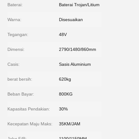
Baterai:
Baterai Trojan/Litium
Warna:
Disesuaikan
Tegangan:
48V
Dimensi:
2790/1480/860mm
Casis:
Sasis Aluminium
berat bersih:
620kg
Beban Bayar:
800KG
Kapasitas Pendakian:
30%
Kecepatan Maju Maks:
35KM/JAM
Jalur F/R:
1100/1150MM