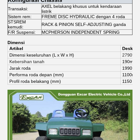
Konfigurasi Chassis
AXEL belakang khusus untuk kendaraan
Transaksi:
listrik
Sistem rem:
FREME DISC HYDRAULIC dengan 4 roda
STSREM
RACK & PINION SELF-ADJUSTING ganda
kemudi:
F/R Suspensi:
MCPHERSON INDEPENDENT SPRING
Dimensi
Artikel
Deskrips
Dimensi keseluruhan (
L x W x H)
2790*14
Kebersihan tanah
190mm
Jarak roda
1990 m
Performa roda depan (mm)
1100mm
Profil roda belakang (mm)
1150 m