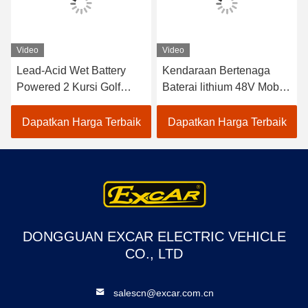
Video
Video
Lead-Acid Wet Battery
Kendaraan Bertenaga
Powered 2 Kursi Golf
Baterai lithium 48V Mobil
Carts / Electric Buggy Car
Golf Listrik EXCAR
Golf
A1S6+2 Putih
Dapatkan Harga Terbaik
Dapatkan Harga Terbaik
DONGGUAN EXCAR ELECTRIC VEHICLE
CO., LTD
salescn@excar.com.cn