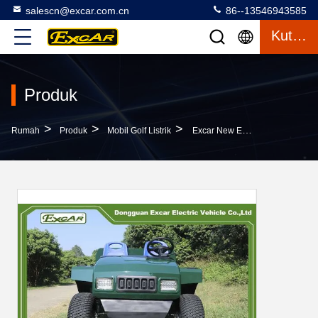
salescn@excar.com.cn
86--13546943585
Kutipan
Produk
>
>
>
Rumah
Produk
Mobil Golf Listrik
Excar New Electric Utility Truck Kendaraan Mini Tool Car Dengan Kotak Kargo