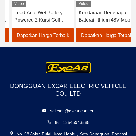
Video
Video
Lead-Acid Wet Battery
Kendaraan Bertenaga
Powered 2 Kursi Golf
Baterai lithium 48V Mobil
Carts / Electric Buggy Car
Golf Listrik EXCAR
Golf
A1S6+2 Putih
Dapatkan Harga Terbaik
Dapatkan Harga Terbaik
DONGGUAN EXCAR ELECTRIC VEHICLE
CO., LTD
salescn@excar.com.cn
86--13546943585
No. 68 Jalan Fulai, Kota Liaobu, Kota Dongguan, Provinsi