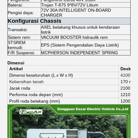
Baterai:
Trojan T-875 9*8V/72V Litium
72V 30A INTELLIGENT ON-BOARD
Pengisi daya:
CHARGER
Konfigurasi Chassis
AXEL belakang khusus untuk kendaraan
Transaksi:
listrik
Sistem rem:
VACUUM BOOSTER hidraulik rem
STSREM
EPS (Sistem Pengendalian Daya Listrik)
kemudi:
F/R Suspensi:
MCPHERSON INDEPENDENT SPRING
Dimensi
Artikel
Deskrips
Dimensi keseluruhan (
L x W x H)
4100*15
Kebersihan tanah
170 mm
Jarak roda
2100 m
Performa roda depan (mm)
1210mm
Profil roda belakang (mm)
1200 m