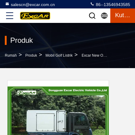
salescn@excar.com.cn
86--13546943585
Kutipan
Produk
>
>
>
Rumah
Produk
Mobil Golf Listrik
Excar New Off-Road Golf Buggy Mobil 2 Kursi Mobil Rumah Tangga Dengan Kotak Kargo