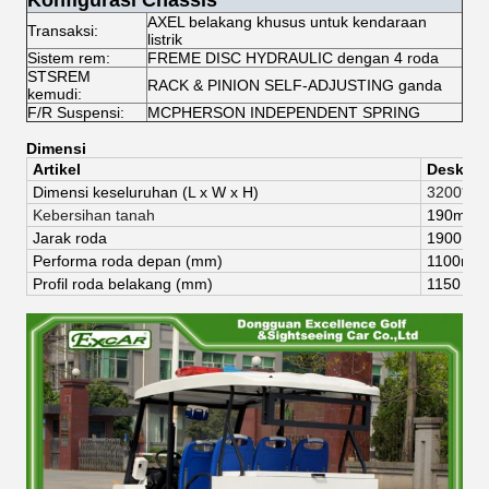
Konfigurasi Chassis
AXEL belakang khusus untuk kendaraan
Transaksi:
listrik
Sistem rem:
FREME DISC HYDRAULIC dengan 4 roda
STSREM
RACK & PINION SELF-ADJUSTING ganda
kemudi:
F/R Suspensi:
MCPHERSON INDEPENDENT SPRING
Dimensi
Artikel
Deskrips
Dimensi keseluruhan (
L x W x H)
3200*15
Kebersihan tanah
190mm
Jarak roda
1900 m
Performa roda depan (mm)
1100mm
Profil roda belakang (mm)
1150 m