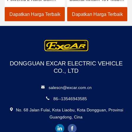
Carts / Electric Buggy Car
Golf Listrik EXCAR
Golf
A1S6+2 Putih
Dapatkan Harga Terbaik
Dapatkan Harga Terbaik
DONGGUAN EXCAR ELECTRIC VEHICLE
CO., LTD
salescn@excar.com.cn
86--13546943585
No. 68 Jalan Fulai, Kota Liaobu, Kota Dongguan, Provinsi
Guangdong, Cina