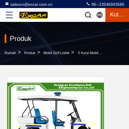
salescn@excar.com.cn
86--13546943585
Kutipan
Produk
>
>
>
Rumah
Produk
Mobil Golf Listrik
5 Kursi Mobil Patroli Listrik Cina Dengan Baterai Trojan 48v