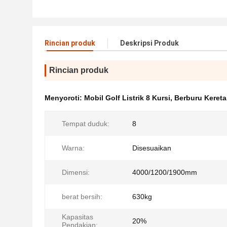
Rincian produk
Deskripsi Produk
Rincian produk
Menyoroti:
Mobil Golf Listrik 8 Kursi
,
Berburu Kereta
Tempat duduk:
8
Warna:
Disesuaikan
Dimensi:
4000/1200/1900mm
berat bersih:
630kg
Kapasitas
20%
Pendakian: