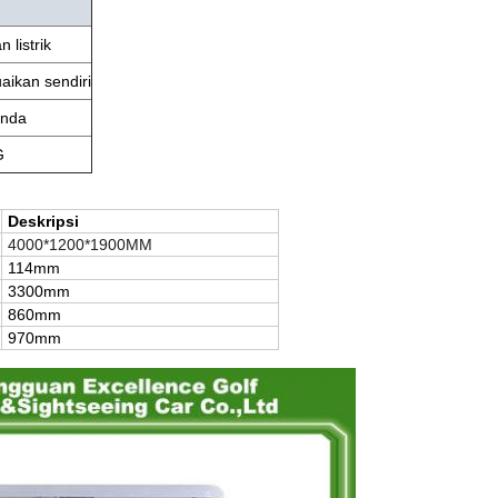
listrik
aikan sendiri
anda
G
Deskripsi
4000*1200*1900MM
114mm
3300mm
860mm
970mm