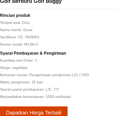
Golf Berburu Golf Buggy
Rincian produk
Tempat asal: Cina
Nama merek: Excar
Sertifikasi: CE, ISO9001
Nomor model: M1S6+2
Syarat Pembayaran & Pengiriman
Kuantitas min Order: 1
Harga: negotiate
Kemasan rincian: Pengemasan pengiriman LCL / CKD
Waktu pengiriman: 25 hari
Syarat-syarat pembayaran: L/C, T/T
Menyediakan kemampuan: 1000 unit/bulan
Dapatkan Harga Terbaik