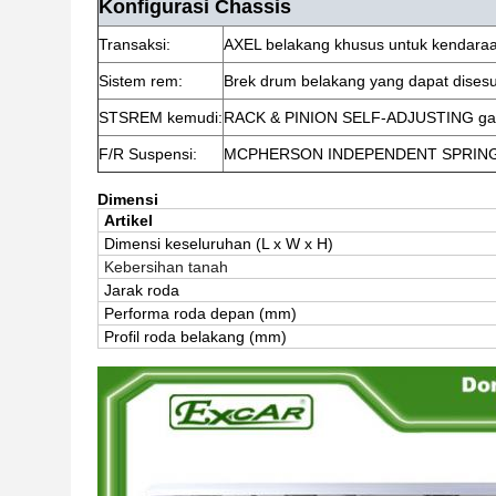
Konfigurasi Chassis
Transaksi:
AXEL belakang khusus untuk kendaraan 
Sistem rem:
Brek drum belakang yang dapat disesu
STSREM kemudi:
RACK & PINION SELF-ADJUSTING g
F/R Suspensi:
MCPHERSON INDEPENDENT SPRIN
Dimensi
Artikel
Dimensi keseluruhan (
L x W x H)
Kebersihan tanah
Jarak roda
Performa roda depan (mm)
Profil roda belakang (mm)