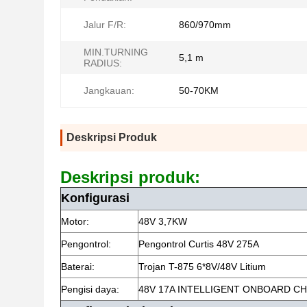
Jalur F/R:
860/970mm
MIN.TURNING
5,1 m
RADIUS:
Jangkauan:
50-70KM
Deskripsi Produk
Deskripsi produk:
Konfigurasi
Motor:
48V 3,7KW
Pengontrol:
Pengontrol Curtis 48V 275A
Baterai:
Trojan T-875 6*8V/48V Litium
Pengisi daya:
48V 17A INTELLIGENT ONBOARD C