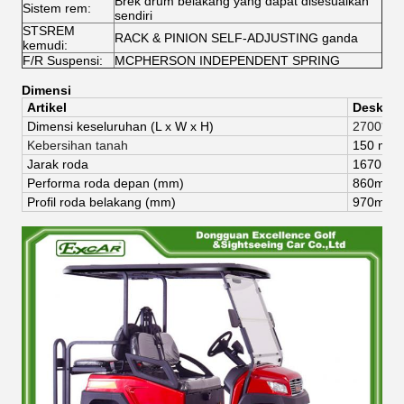
Brek drum belakang yang dapat disesuaikan
Sistem rem:
sendiri
STSREM
RACK & PINION SELF-ADJUSTING ganda
kemudi:
F/R Suspensi:
MCPHERSON INDEPENDENT SPRING
Dimensi
Artikel
Deskrips
Dimensi keseluruhan (
L x W x H)
2700*12
Kebersihan tanah
150 mm
Jarak roda
1670mm
Performa roda depan (mm)
860mm
Profil roda belakang (mm)
970mm