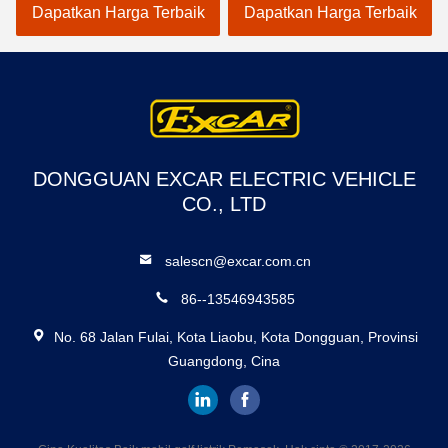
Golf
A1S6+2 Putih
Dapatkan Harga Terbaik
Dapatkan Harga Terbaik
DONGGUAN EXCAR ELECTRIC VEHICLE
CO., LTD
salescn@excar.com.cn
86--13546943585
No. 68 Jalan Fulai, Kota Liaobu, Kota Dongguan, Provinsi
Guangdong, Cina