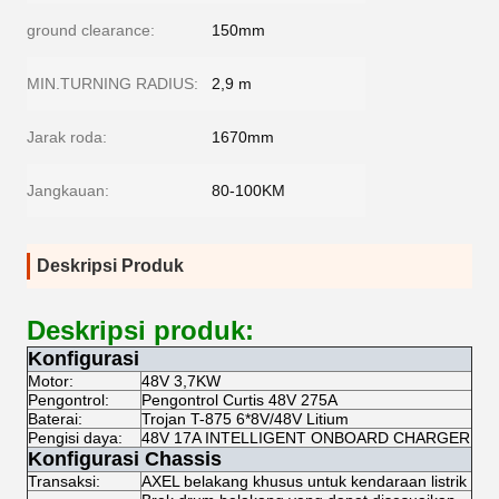
ground clearance:
150mm
MIN.TURNING RADIUS:
2,9 m
Jarak roda:
1670mm
Jangkauan:
80-100KM
Deskripsi Produk
Deskripsi produk:
Konfigurasi
Motor:
48V 3,7KW
Pengontrol:
Pengontrol Curtis 48V 275A
Baterai:
Trojan T-875 6*8V/48V Litium
Pengisi daya:
48V 17A INTELLIGENT ONBOARD CHARGER
Konfigurasi Chassis
Transaksi:
AXEL belakang khusus untuk kendaraan listrik