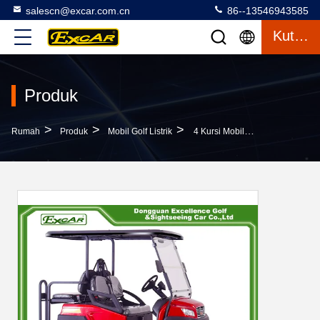
salescn@excar.com.cn
86--13546943585
Kutipan
Produk
>
>
>
Rumah
Produk
Mobil Golf Listrik
4 Kursi Mobil Golf Dengan Baterai Trojan Kapasitas Pendakian 30%